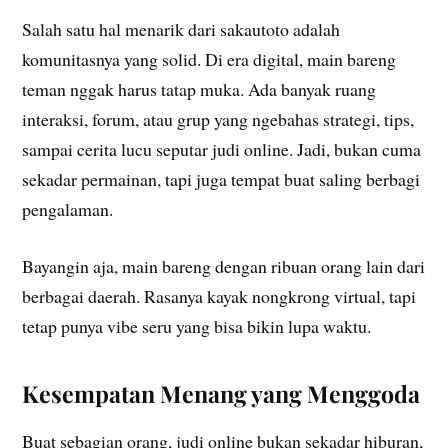
Salah satu hal menarik dari sakautoto adalah
komunitasnya yang solid. Di era digital, main bareng
teman nggak harus tatap muka. Ada banyak ruang
interaksi, forum, atau grup yang ngebahas strategi, tips,
sampai cerita lucu seputar judi online. Jadi, bukan cuma
sekadar permainan, tapi juga tempat buat saling berbagi
pengalaman.
Bayangin aja, main bareng dengan ribuan orang lain dari
berbagai daerah. Rasanya kayak nongkrong virtual, tapi
tetap punya vibe seru yang bisa bikin lupa waktu.
Kesempatan Menang yang Menggoda
Buat sebagian orang, judi online bukan sekadar hiburan,