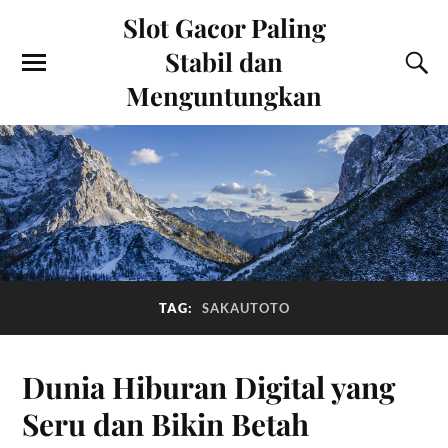
Slot Gacor Paling
Stabil dan
Menguntungkan
TAG:
SAKAUTOTO
Dunia Hiburan Digital yang
Seru dan Bikin Betah