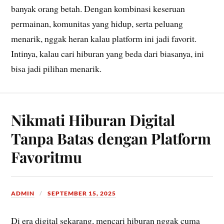
banyak orang betah. Dengan kombinasi keseruan
permainan, komunitas yang hidup, serta peluang
menarik, nggak heran kalau platform ini jadi favorit.
Intinya, kalau cari hiburan yang beda dari biasanya, ini
bisa jadi pilihan menarik.
Nikmati Hiburan Digital
Tanpa Batas dengan Platform
Favoritmu
ADMIN
SEPTEMBER 15, 2025
Di era digital sekarang, mencari hiburan nggak cuma