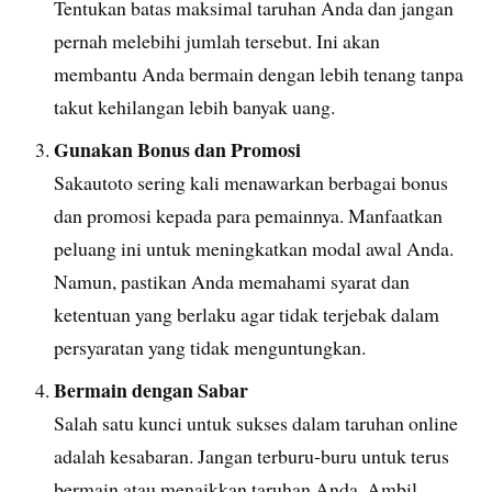
Tentukan batas maksimal taruhan Anda dan jangan
pernah melebihi jumlah tersebut. Ini akan
membantu Anda bermain dengan lebih tenang tanpa
takut kehilangan lebih banyak uang.
Gunakan Bonus dan Promosi
Sakautoto sering kali menawarkan berbagai bonus
dan promosi kepada para pemainnya. Manfaatkan
peluang ini untuk meningkatkan modal awal Anda.
Namun, pastikan Anda memahami syarat dan
ketentuan yang berlaku agar tidak terjebak dalam
persyaratan yang tidak menguntungkan.
Bermain dengan Sabar
Salah satu kunci untuk sukses dalam taruhan online
adalah kesabaran. Jangan terburu-buru untuk terus
bermain atau menaikkan taruhan Anda. Ambil