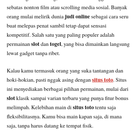
sebatas nonton film atau scrolling media sosial. Banyak
judi online
orang mulai melirik dunia
sebagai cara seru
buat melepas penat sambil tetap dapat sensasi
kompetitif. Salah satu yang paling populer adalah
slot
togel
permainan
dan
, yang bisa dimainkan langsung
lewat gadget tanpa ribet.
Kalau kamu termasuk orang yang suka tantangan dan
situs toto
hoki-hokian, pasti nggak asing dengan
. Situs
ini menyediakan berbagai pilihan permainan, mulai dari
slot
klasik sampai varian terbaru yang punya fitur bonus
situs toto
melimpah. Kelebihan main di
tentu saja
fleksibilitasnya. Kamu bisa main kapan saja, di mana
saja, tanpa harus datang ke tempat fisik.