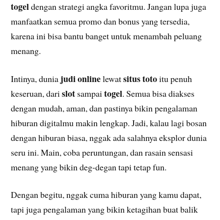
togel
dengan strategi angka favoritmu. Jangan lupa juga
manfaatkan semua promo dan bonus yang tersedia,
karena ini bisa bantu banget untuk menambah peluang
menang.
judi online
situs toto
Intinya, dunia
lewat
itu penuh
slot
togel
keseruan, dari
sampai
. Semua bisa diakses
dengan mudah, aman, dan pastinya bikin pengalaman
hiburan digitalmu makin lengkap. Jadi, kalau lagi bosan
dengan hiburan biasa, nggak ada salahnya eksplor dunia
seru ini. Main, coba peruntungan, dan rasain sensasi
menang yang bikin deg-degan tapi tetap fun.
Dengan begitu, nggak cuma hiburan yang kamu dapat,
tapi juga pengalaman yang bikin ketagihan buat balik