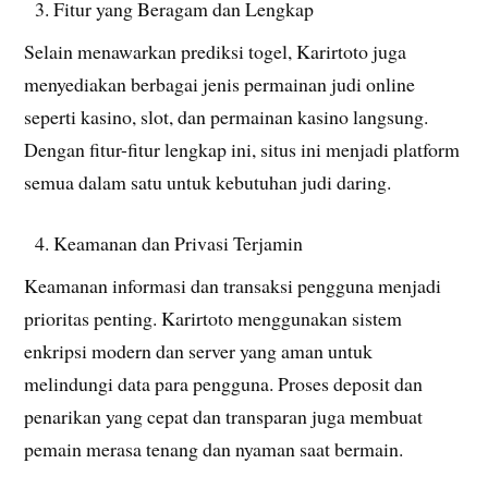
Fitur yang Beragam dan Lengkap
Selain menawarkan prediksi togel, Karirtoto juga
menyediakan berbagai jenis permainan judi online
seperti kasino, slot, dan permainan kasino langsung.
Dengan fitur-fitur lengkap ini, situs ini menjadi platform
semua dalam satu untuk kebutuhan judi daring.
Keamanan dan Privasi Terjamin
Keamanan informasi dan transaksi pengguna menjadi
prioritas penting. Karirtoto menggunakan sistem
enkripsi modern dan server yang aman untuk
melindungi data para pengguna. Proses deposit dan
penarikan yang cepat dan transparan juga membuat
pemain merasa tenang dan nyaman saat bermain.