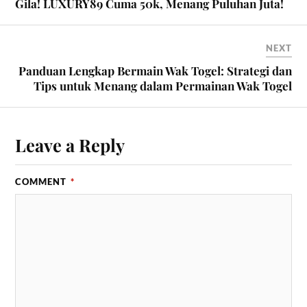
Gila! LUXURY89 Cuma 50k, Menang Puluhan Juta!
NEXT
Panduan Lengkap Bermain Wak Togel: Strategi dan
Tips untuk Menang dalam Permainan Wak Togel
Leave a Reply
COMMENT
*