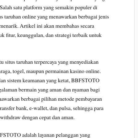
 Salah satu platform yang semakin populer di
tus taruhan online yang menawarkan berbagai jenis
enarik. Artikel ini akan membahas secara
fitur, keunggulan, dan strategi terbaik untuk
 situs taruhan terpercaya yang menyediakan
hraga, togel, maupun permainan kasino online.
 dan sistem keamanan yang ketat, BBFSTOTO
alaman bermain yang aman dan nyaman bagi
menawarkan berbagai pilihan metode pembayaran
ansfer bank, e-wallet, dan pulsa, sehingga para
 withdraw dengan cepat dan aman.
BBFSTOTO adalah layanan pelanggan yang