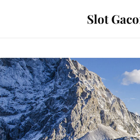
Slot Gaco