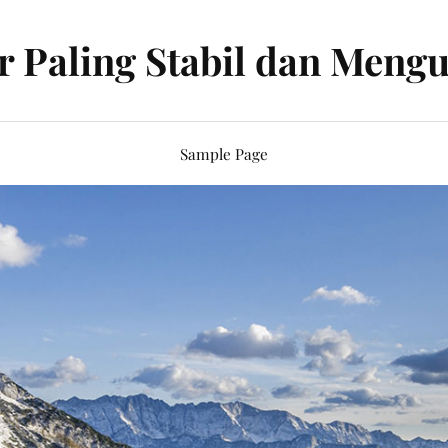
r Paling Stabil dan Men
Sample Page