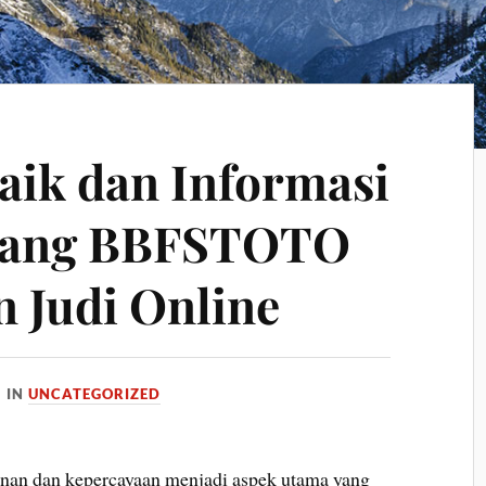
baik dan Informasi
ntang BBFSTOTO
 Judi Online
IN
UNCATEGORIZED
anan dan kepercayaan menjadi aspek utama yang