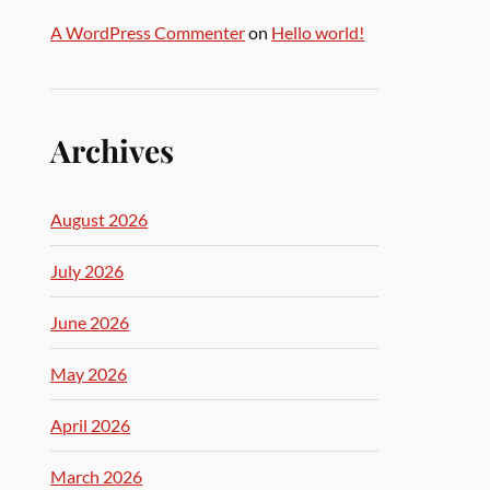
A WordPress Commenter
on
Hello world!
Archives
August 2026
July 2026
June 2026
May 2026
April 2026
March 2026