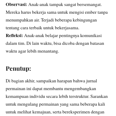
Observasi:
Anak-anak tampak sangat bersemangat.
Mereka harus bekerja sama untuk mengisi ember tanpa
menumpahkan air. Terjadi beberapa kebingungan
tentang cara terbaik untuk bekerjasama.
Refleksi:
Anak-anak belajar pentingnya komunikasi
dalam tim. Di lain waktu, bisa dicoba dengan batasan
waktu agar lebih menantang.
Penutup:
Di bagian akhir, sampaikan harapan bahwa jurnal
permainan ini dapat membantu mengembangkan
kemampuan individu secara lebih terstruktur. Sarankan
untuk mengulang permainan yang sama beberapa kali
untuk melihat kemajuan, serta bereksperimen dengan