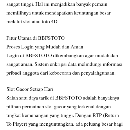
sangat tinggi. Hal ini menjadikan banyak pemain
memilihnya untuk mendapatkan keuntungan besar
melalui slot atau toto 4D.
Fitur Utama di BBFSTOTO
Proses Login yang Mudah dan Aman
Login di BBFSTOTO dikembangkan agar mudah dan
sangat aman. Sistem enkripsi data melindungi informasi
pribadi anggota dari kebocoran dan penyalahgunaan.
Slot Gacor Setiap Hari
Salah satu daya tarik di BBFSTOTO adalah banyaknya
pilihan permainan slot gacor yang terkenal dengan
tingkat kemenangan yang tinggi. Dengan RTP (Return
To Player) yang menguntungkan, ada peluang besar bagi