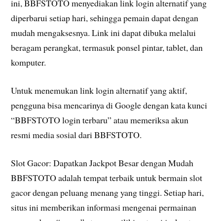
ini, BBFSTOTO menyediakan link login alternatif yang
diperbarui setiap hari, sehingga pemain dapat dengan
mudah mengaksesnya. Link ini dapat dibuka melalui
beragam perangkat, termasuk ponsel pintar, tablet, dan
komputer.
Untuk menemukan link login alternatif yang aktif,
pengguna bisa mencarinya di Google dengan kata kunci
“BBFSTOTO login terbaru” atau memeriksa akun
resmi media sosial dari BBFSTOTO.
Slot Gacor: Dapatkan Jackpot Besar dengan Mudah
BBFSTOTO adalah tempat terbaik untuk bermain slot
gacor dengan peluang menang yang tinggi. Setiap hari,
situs ini memberikan informasi mengenai permainan