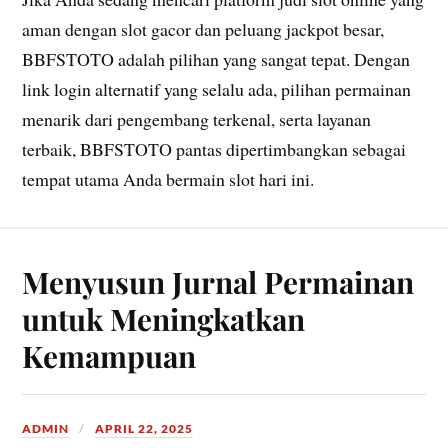
aman dengan slot gacor dan peluang jackpot besar,
BBFSTOTO adalah pilihan yang sangat tepat. Dengan
link login alternatif yang selalu ada, pilihan permainan
menarik dari pengembang terkenal, serta layanan
terbaik, BBFSTOTO pantas dipertimbangkan sebagai
tempat utama Anda bermain slot hari ini.
Menyusun Jurnal Permainan
untuk Meningkatkan
Kemampuan
ADMIN
APRIL 22, 2025