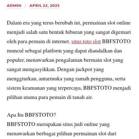
ADMIN
APRIL 22, 2025
Dalam era yang terus berubah ini, permainan slot online
menjadi salah satu bentuk hiburan yang sangat digemari
oleh para pemain di internet.
situs toto slot
BBFSTOTO
muncul sebagai platform yang dapat diandalkan dan
populer, menawarkan pengalaman bermain slot yang
sangat mengasyikkan. Dengan jackpot yang
menggiurkan, antarmuka yang ramah pengguna, serta
sistem keamanan yang terpercaya, BBFSTOTO menjadi
pilihan utama para pemain di tanah air.
Apa Itu BBFSTOTO?
BBFSTOTO merupakan situs judi online yang
menawarkan berbagai pilihan permainan slot dari