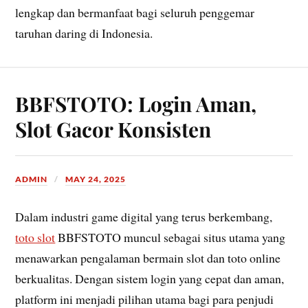
lengkap dan bermanfaat bagi seluruh penggemar
taruhan daring di Indonesia.
BBFSTOTO: Login Aman,
Slot Gacor Konsisten
ADMIN
MAY 24, 2025
Dalam industri game digital yang terus berkembang,
toto slot
BBFSTOTO muncul sebagai situs utama yang
menawarkan pengalaman bermain slot dan toto online
berkualitas. Dengan sistem login yang cepat dan aman,
platform ini menjadi pilihan utama bagi para penjudi