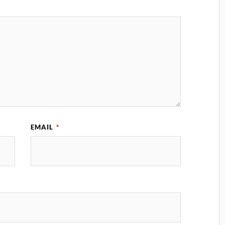
EMAIL
*