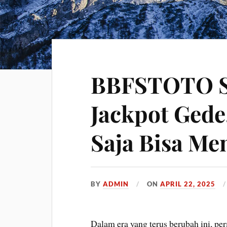
BBFSTOTO Sl
Jackpot Gede
Saja Bisa Me
BY
ADMIN
ON
APRIL 22, 2025
Dalam era yang terus berubah ini, per