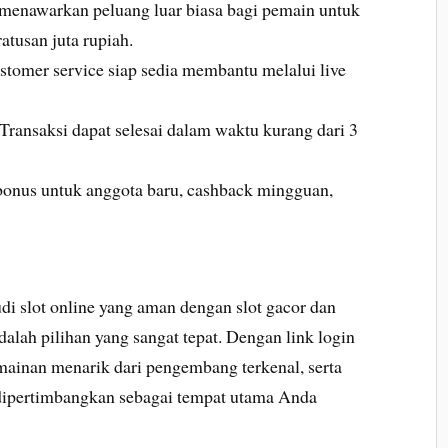
enawarkan peluang luar biasa bagi pemain untuk
atusan juta rupiah.
tomer service siap sedia membantu melalui live
Transaksi dapat selesai dalam waktu kurang dari 3
onus untuk anggota baru, cashback mingguan,
di slot online yang aman dengan slot gacor dan
lah pilihan yang sangat tepat. Dengan link login
ermainan menarik dari pengembang terkenal, serta
dipertimbangkan sebagai tempat utama Anda