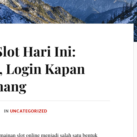
ot Hari Ini:
, Login Kapan
nang
IN
UNCATEGORIZED
mainan slot online menjadi salah satu bentuk