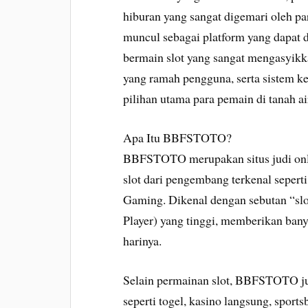
hiburan yang sangat digemari oleh pa
muncul sebagai platform yang dapat
bermain slot yang sangat mengasyik
yang ramah pengguna, serta sistem
pilihan utama para pemain di tanah ai
Apa Itu BBFSTOTO?
BBFSTOTO merupakan situs judi onl
slot dari pengembang terkenal sepert
Gaming. Dikenal dengan sebutan “sl
Player) yang tinggi, memberikan ban
harinya.
Selain permainan slot, BBFSTOTO jug
seperti togel, kasino langsung, spor