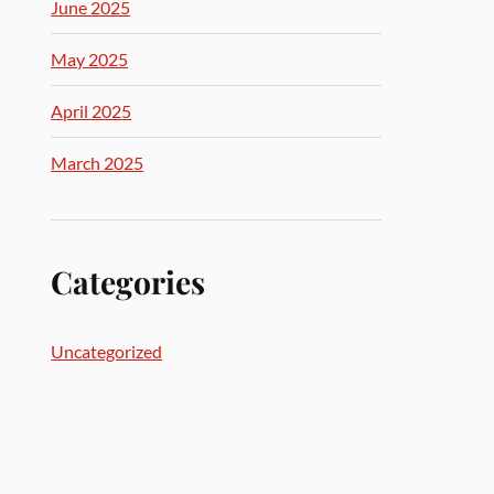
June 2025
May 2025
April 2025
March 2025
Categories
Uncategorized