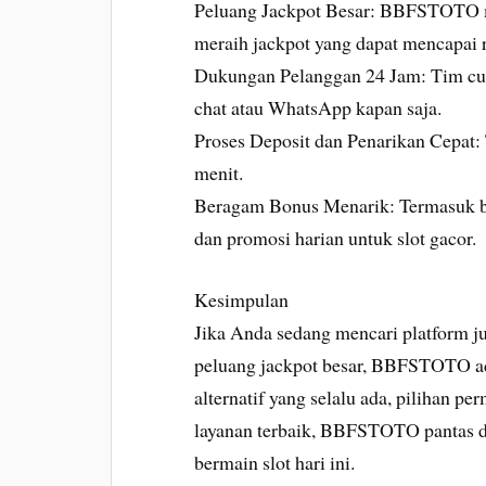
Peluang Jackpot Besar: BBFSTOTO m
meraih jackpot yang dapat mencapai r
Dukungan Pelanggan 24 Jam: Tim cus
chat atau WhatsApp kapan saja.
Proses Deposit dan Penarikan Cepat: 
menit.
Beragam Bonus Menarik: Termasuk b
dan promosi harian untuk slot gacor.
Kesimpulan
Jika Anda sedang mencari platform ju
peluang jackpot besar, BBFSTOTO ada
alternatif yang selalu ada, pilihan p
layanan terbaik, BBFSTOTO pantas 
bermain slot hari ini.