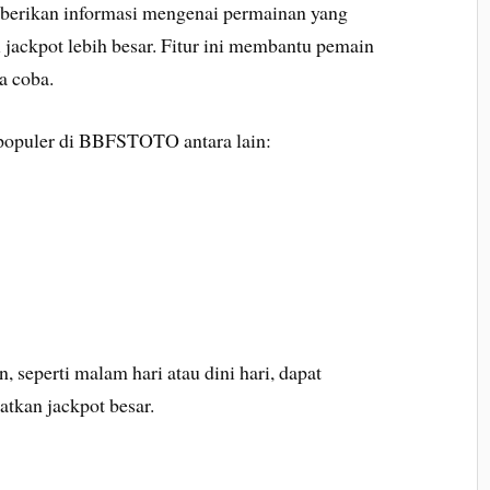
memberikan informasi mengenai permainan yang
 jackpot lebih besar. Fitur ini membantu pemain
a coba.
 populer di BBFSTOTO antara lain:
 seperti malam hari atau dini hari, dapat
tkan jackpot besar.