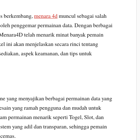
rus berkembang,
menara 4d
muncul sebagai salah
an oleh penggemar permainan data. Dengan berbagai
, Menara4D telah menarik minat banyak pemain
kel ini akan menjelaskan secara rinci tentang
ediakan, aspek keamanan, dan tips untuk
ine yang menyajikan berbagai permainan data yang
esain yang ramah pengguna dan mudah untuk
gam permainan menarik seperti Togel, Slot, dan
stem yang adil dan transparan, sehingga pemain
 cemas.