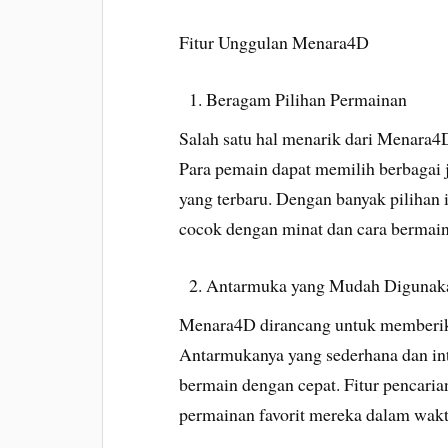
Fitur Unggulan Menara4D
Beragam Pilihan Permainan
Salah satu hal menarik dari Menara4D
Para pemain dapat memilih berbagai j
yang terbaru. Dengan banyak pilihan
cocok dengan minat dan cara bermai
Antarmuka yang Mudah Digunak
Menara4D dirancang untuk memberi
Antarmukanya yang sederhana dan in
bermain dengan cepat. Fitur pencar
permainan favorit mereka dalam wakt