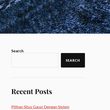
Search
SEARCH
Recent Posts
Pilihan Situs Gacor Dengan Sistem