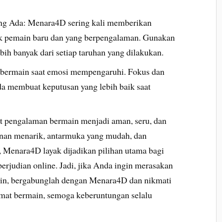
g Ada: Menara4D sering kali memberikan
k pemain baru dan yang berpengalaman. Gunakan
ih banyak dari setiap taruhan yang dilakukan.
 bermain saat emosi mempengaruhi. Fokus dan
a membuat keputusan yang lebih baik saat
 pengalaman bermain menjadi aman, seru, dan
inan menarik, antarmuka yang mudah, dan
 Menara4D layak dijadikan pilihan utama bagi
rjudian online. Jadi, jika Anda ingin merasakan
ain, bergabunglah dengan Menara4D dan nikmati
mat bermain, semoga keberuntungan selalu