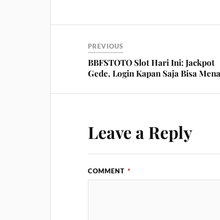
PREVIOUS
BBFSTOTO Slot Hari Ini: Jackpot
Gede, Login Kapan Saja Bisa Men
Leave a Reply
COMMENT
*