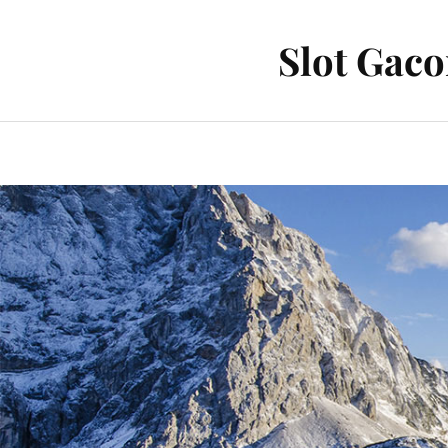
Slot Gaco