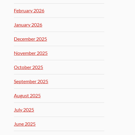
February 2026
January 2026
December 2025
November 2025
October 2025
September 2025
August 2025
July 2025
June 2025