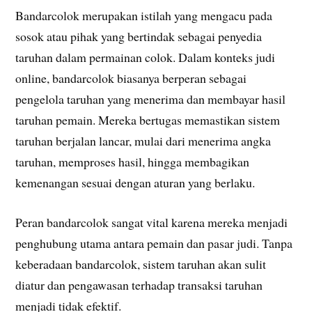
Bandarcolok merupakan istilah yang mengacu pada
sosok atau pihak yang bertindak sebagai penyedia
taruhan dalam permainan colok. Dalam konteks judi
online, bandarcolok biasanya berperan sebagai
pengelola taruhan yang menerima dan membayar hasil
taruhan pemain. Mereka bertugas memastikan sistem
taruhan berjalan lancar, mulai dari menerima angka
taruhan, memproses hasil, hingga membagikan
kemenangan sesuai dengan aturan yang berlaku.
Peran bandarcolok sangat vital karena mereka menjadi
penghubung utama antara pemain dan pasar judi. Tanpa
keberadaan bandarcolok, sistem taruhan akan sulit
diatur dan pengawasan terhadap transaksi taruhan
menjadi tidak efektif.