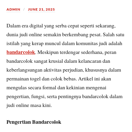
ADMIN
JUNE 21, 2025
Dalam era digital yang serba cepat seperti sekarang,
dunia judi online semakin berkembang pesat. Salah satu
istilah yang kerap muncul dalam komunitas judi adalah
bandarcolok
. Meskipun terdengar sederhana, peran
bandarcolok sangat krusial dalam kelancaran dan
keberlangsungan aktivitas perjudian, khususnya dalam
permainan togel dan colok bebas. Artikel ini akan
mengulas secara formal dan kekinian mengenai
pengertian, fungsi, serta pentingnya bandarcolok dalam
judi online masa kini.
Pengertian Bandarcolok