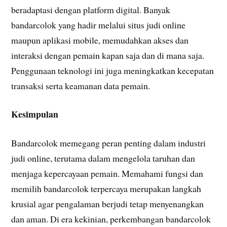
beradaptasi dengan platform digital. Banyak
bandarcolok yang hadir melalui situs judi online
maupun aplikasi mobile, memudahkan akses dan
interaksi dengan pemain kapan saja dan di mana saja.
Penggunaan teknologi ini juga meningkatkan kecepatan
transaksi serta keamanan data pemain.
Kesimpulan
Bandarcolok memegang peran penting dalam industri
judi online, terutama dalam mengelola taruhan dan
menjaga kepercayaan pemain. Memahami fungsi dan
memilih bandarcolok terpercaya merupakan langkah
krusial agar pengalaman berjudi tetap menyenangkan
dan aman. Di era kekinian, perkembangan bandarcolok