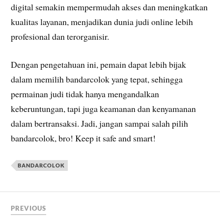
digital semakin mempermudah akses dan meningkatkan
kualitas layanan, menjadikan dunia judi online lebih
profesional dan terorganisir.
Dengan pengetahuan ini, pemain dapat lebih bijak
dalam memilih bandarcolok yang tepat, sehingga
permainan judi tidak hanya mengandalkan
keberuntungan, tapi juga keamanan dan kenyamanan
dalam bertransaksi. Jadi, jangan sampai salah pilih
bandarcolok, bro! Keep it safe and smart!
BANDARCOLOK
PREVIOUS