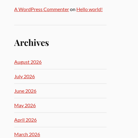
A WordPress Commenter
on
Hello world!
Archives
August 2026
July 2026
June 2026
May 2026
April 2026
March 2026