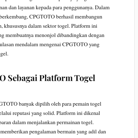
an dan layanan kepada para penggunanya. Dalam
in berkembang, CPGTOTO berhasil membangun
, khususnya dalam sektor togel. Platform ini
ng membuatnya menonjol dibandingkan dengan
dalah ulasan mendalam mengenai CPGTOTO yang
gel.
Sebagai Platform Togel
GTOTO banyak dipilih oleh para pemain togel
lui reputasi yang solid. Platform ini dikenal
paran dalam menjalankan permainan togel.
memberikan pengalaman bermain yang adil dan