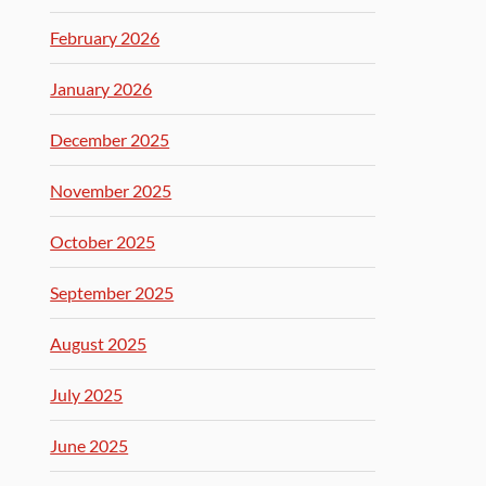
February 2026
January 2026
December 2025
November 2025
October 2025
September 2025
August 2025
July 2025
June 2025