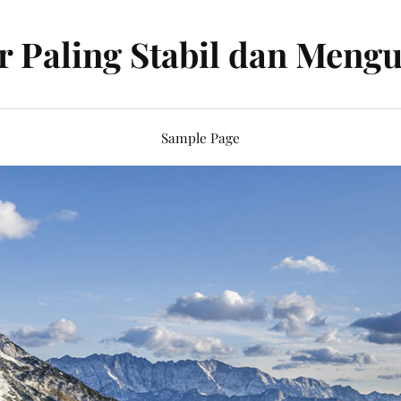
r Paling Stabil dan Men
Sample Page