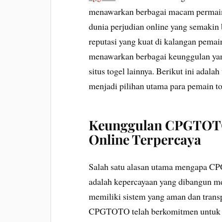
menawarkan berbagai macam permain
dunia perjudian online yang semak
reputasi yang kuat di kalangan pemain
menawarkan berbagai keunggulan ya
situs togel lainnya. Berikut ini a
menjadi pilihan utama para pemain to
Keunggulan CPGTOTO 
Online Terpercaya
Salah satu alasan utama mengapa CP
adalah kepercayaan yang dibangun mela
memiliki sistem yang aman dan trans
CPGTOTO telah berkomitmen untuk 