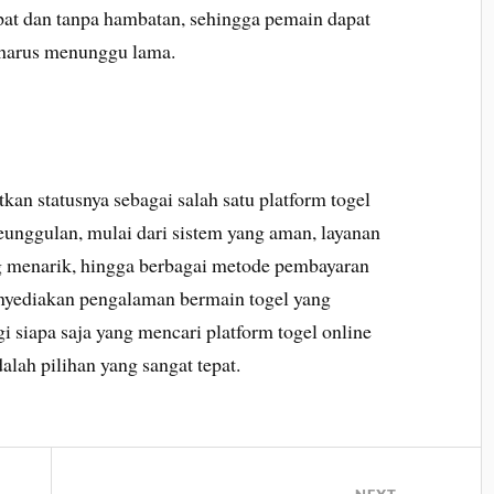
epat dan tanpa hambatan, sehingga pemain dapat
 harus menunggu lama.
statusnya sebagai salah satu platform togel
eunggulan, mulai dari sistem yang aman, layanan
g menarik, hingga berbagai metode pembayaran
ediakan pengalaman bermain togel yang
 siapa saja yang mencari platform togel online
ah pilihan yang sangat tepat.