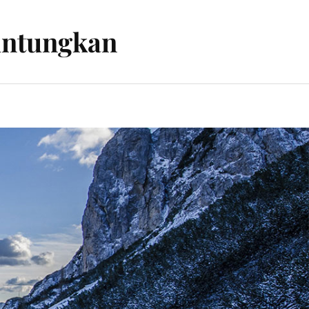
guntungkan