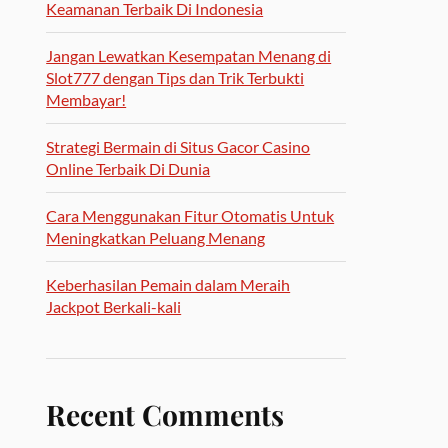
Keamanan Terbaik Di Indonesia
Jangan Lewatkan Kesempatan Menang di
Slot777 dengan Tips dan Trik Terbukti
Membayar!
Strategi Bermain di Situs Gacor Casino
Online Terbaik Di Dunia
Cara Menggunakan Fitur Otomatis Untuk
Meningkatkan Peluang Menang
Keberhasilan Pemain dalam Meraih
Jackpot Berkali-kali
Recent Comments