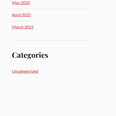
May 2025
April 2025
March 2025
Categories
Uncategorized