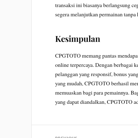
transaksi ini biasanya berlangsung c
segera melanjutkan permainan tanpa
Kesimpulan
CPGTOTO memang pantas mendapatkan 
online terpercaya. Dengan berbagai k
pelanggan yang responsif, bonus yan
yang mudah, CPGTOTO berhasil meny
memuaskan bagi para pemainnya. Bagi
yang dapat diandalkan, CPGTOTO adal