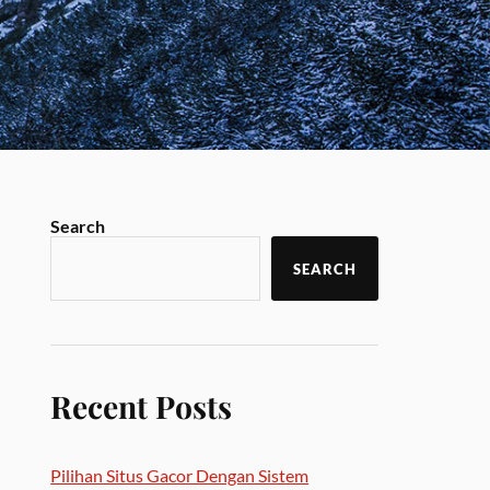
Search
SEARCH
Recent Posts
Pilihan Situs Gacor Dengan Sistem