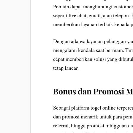
Pemain dapat menghubungi customer s
seperti live chat, email, atau tele
memberikan layanan terbaik kepada 
Dengan adanya layanan pelanggan yang
mengalami kendala saat bermain. Ti
cepat memberikan solusi yang dibut
tetap lancar.
Bonus dan Promosi M
Sebagai platform togel online terp
dan promosi menarik untuk para pema
referral, hingga promosi mingguan d