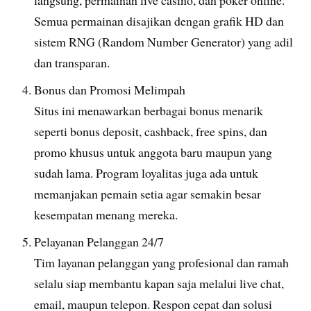
langsung, permainan live casino, dan poker online.
Semua permainan disajikan dengan grafik HD dan
sistem RNG (Random Number Generator) yang adil
dan transparan.
Bonus dan Promosi Melimpah
Situs ini menawarkan berbagai bonus menarik
seperti bonus deposit, cashback, free spins, dan
promo khusus untuk anggota baru maupun yang
sudah lama. Program loyalitas juga ada untuk
memanjakan pemain setia agar semakin besar
kesempatan menang mereka.
Pelayanan Pelanggan 24/7
Tim layanan pelanggan yang profesional dan ramah
selalu siap membantu kapan saja melalui live chat,
email, maupun telepon. Respon cepat dan solusi