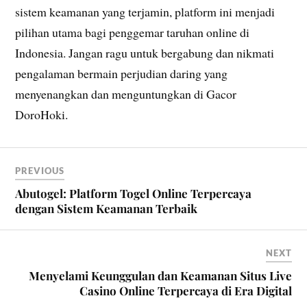
sistem keamanan yang terjamin, platform ini menjadi
pilihan utama bagi penggemar taruhan online di
Indonesia. Jangan ragu untuk bergabung dan nikmati
pengalaman bermain perjudian daring yang
menyenangkan dan menguntungkan di Gacor
DoroHoki.
PREVIOUS
Abutogel: Platform Togel Online Terpercaya
dengan Sistem Keamanan Terbaik
NEXT
Menyelami Keunggulan dan Keamanan Situs Live
Casino Online Terpercaya di Era Digital