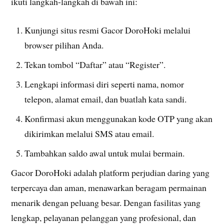
ikuti langkah-langkah di bawah ini:
Kunjungi situs resmi Gacor DoroHoki melalui
browser pilihan Anda.
Tekan tombol “Daftar” atau “Register”.
Lengkapi informasi diri seperti nama, nomor
telepon, alamat email, dan buatlah kata sandi.
Konfirmasi akun menggunakan kode OTP yang akan
dikirimkan melalui SMS atau email.
Tambahkan saldo awal untuk mulai bermain.
Gacor DoroHoki adalah platform perjudian daring yang
terpercaya dan aman, menawarkan beragam permainan
menarik dengan peluang besar. Dengan fasilitas yang
lengkap, pelayanan pelanggan yang profesional, dan