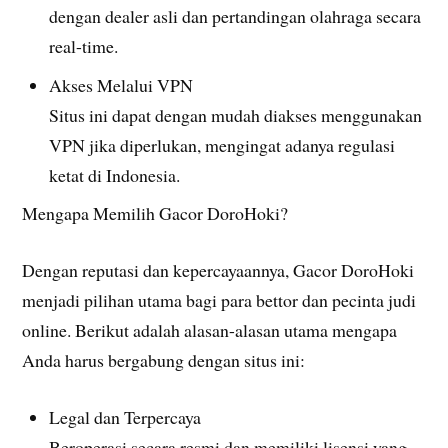
dengan dealer asli dan pertandingan olahraga secara
real-time.
Akses Melalui VPN
Situs ini dapat dengan mudah diakses menggunakan
VPN jika diperlukan, mengingat adanya regulasi
ketat di Indonesia.
Mengapa Memilih Gacor DoroHoki?
Dengan reputasi dan kepercayaannya, Gacor DoroHoki
menjadi pilihan utama bagi para bettor dan pecinta judi
online. Berikut adalah alasan-alasan utama mengapa
Anda harus bergabung dengan situs ini:
Legal dan Terpercaya
Beroperasi secara resmi dan memiliki lisensi yang