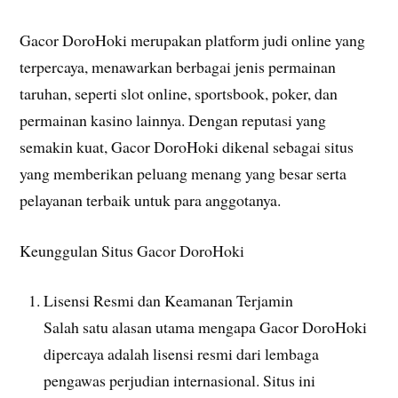
Gacor DoroHoki merupakan platform judi online yang
terpercaya, menawarkan berbagai jenis permainan
taruhan, seperti slot online, sportsbook, poker, dan
permainan kasino lainnya. Dengan reputasi yang
semakin kuat, Gacor DoroHoki dikenal sebagai situs
yang memberikan peluang menang yang besar serta
pelayanan terbaik untuk para anggotanya.
Keunggulan Situs Gacor DoroHoki
Lisensi Resmi dan Keamanan Terjamin
Salah satu alasan utama mengapa Gacor DoroHoki
dipercaya adalah lisensi resmi dari lembaga
pengawas perjudian internasional. Situs ini