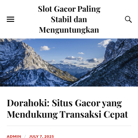
Slot Gacor Paling
Stabil dan
Menguntungkan
Dorahoki: Situs Gacor yang
Mendukung Transaksi Cepat
ADMIN
JULY 7, 2025