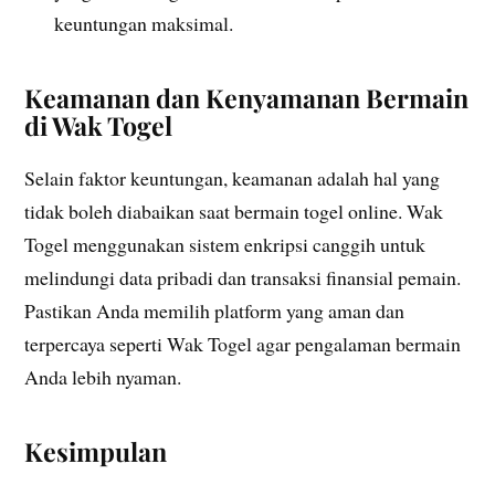
keuntungan maksimal.
Keamanan dan Kenyamanan Bermain
di Wak Togel
Selain faktor keuntungan, keamanan adalah hal yang
tidak boleh diabaikan saat bermain togel online. Wak
Togel menggunakan sistem enkripsi canggih untuk
melindungi data pribadi dan transaksi finansial pemain.
Pastikan Anda memilih platform yang aman dan
terpercaya seperti Wak Togel agar pengalaman bermain
Anda lebih nyaman.
Kesimpulan