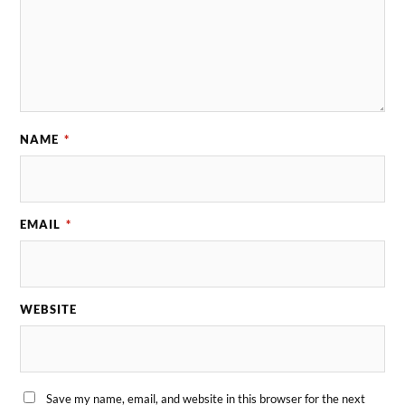
NAME
*
EMAIL
*
WEBSITE
Save my name, email, and website in this browser for the next