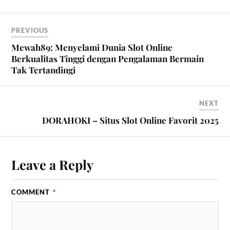
PREVIOUS
Mewah89: Menyelami Dunia Slot Online
Berkualitas Tinggi dengan Pengalaman Bermain
Tak Tertandingi
NEXT
DORAHOKI – Situs Slot Online Favorit 2025
Leave a Reply
COMMENT
*