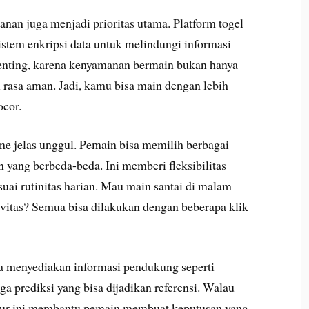
nan juga menjadi prioritas utama. Platform togel
tem enkripsi data untuk melindungi informasi
 penting, karena kenyamanan bermain bukan hanya
l rasa aman. Jadi, kamu bisa main dengan lebih
ocor.
line jelas unggul. Pemain bisa memilih berbagai
 yang berbeda-beda. Ini memberi fleksibilitas
ai rutinitas harian. Mau main santai di malam
ktivitas? Semua bisa dilakukan dengan beberapa klik
ga menyediakan informasi pendukung seperti
gga prediksi yang bisa dijadikan referensi. Walau
 fitur ini membantu pemain membuat keputusan yang