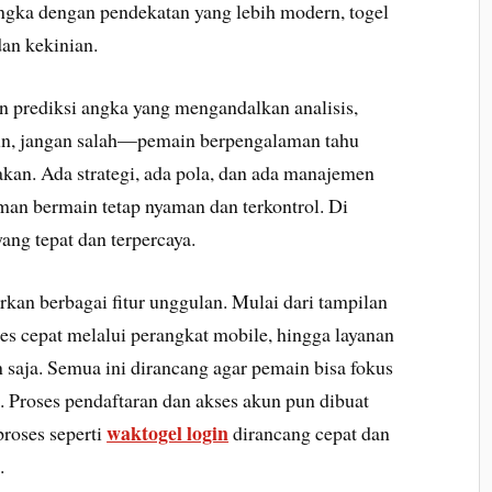
ngka dengan pendekatan yang lebih modern, togel
dan kekinian.
n prediksi angka yang mengandalkan analisis,
mun, jangan salah—pemain berpengalaman tahu
kan. Ada strategi, ada pola, dan ada manajemen
man bermain tetap nyaman dan terkontrol. Di
ang tepat dan terpercaya.
rkan berbagai fitur unggulan. Mulai dari tampilan
s cepat melalui perangkat mobile, hingga layanan
saja. Semua ini dirancang agar pemain bisa fokus
s. Proses pendaftaran dan akses akun pun dibuat
waktogel login
roses seperti
dirancang cepat dan
.