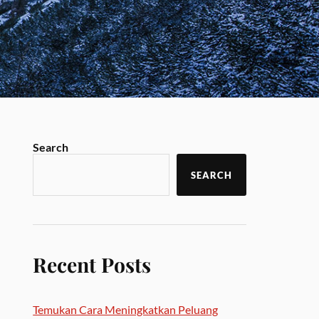
Search
SEARCH
Recent Posts
Temukan Cara Meningkatkan Peluang