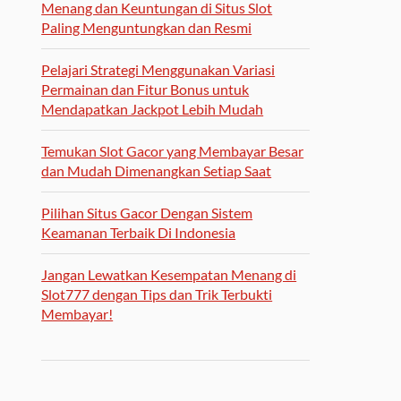
Menang dan Keuntungan di Situs Slot
Paling Menguntungkan dan Resmi
Pelajari Strategi Menggunakan Variasi
Permainan dan Fitur Bonus untuk
Mendapatkan Jackpot Lebih Mudah
Temukan Slot Gacor yang Membayar Besar
dan Mudah Dimenangkan Setiap Saat
Pilihan Situs Gacor Dengan Sistem
Keamanan Terbaik Di Indonesia
Jangan Lewatkan Kesempatan Menang di
Slot777 dengan Tips dan Trik Terbukti
Membayar!