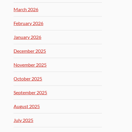
March 2026
February 2026
January 2026
December 2025
November 2025
October 2025
September 2025
August 2025
July 2025