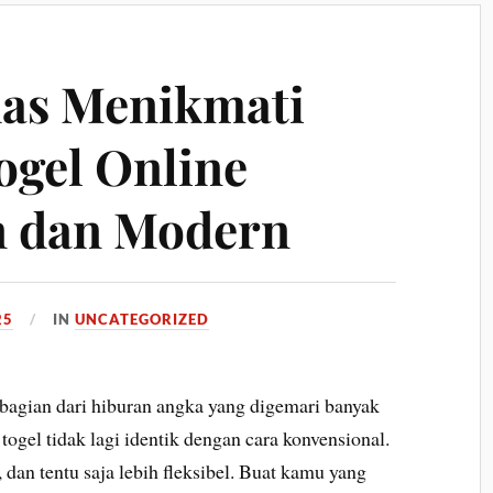
das Menikmati
ogel Online
 dan Modern
25
IN
UNCATEGORIZED
bagian dari hiburan angka yang digemari banyak
, togel tidak lagi identik dengan cara konvensional.
 dan tentu saja lebih fleksibel. Buat kamu yang