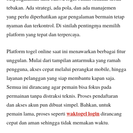
tebakan. Ada strategi, ada pola, dan ada manajemen
yang perlu diperhatikan agar pengalaman bermain tetap
nyaman dan terkontrol. Di sinilah pentingnya memilih
platform yang tepat dan terpercaya.
Platform togel online saat ini menawarkan berbagai fitur
unggulan. Mulai dari tampilan antarmuka yang ramah
pengguna, akses cepat melalui perangkat mobile, hingga
layanan pelanggan yang siap membantu kapan saja.
Semua ini dirancang agar pemain bisa fokus pada
permainan tanpa distraksi teknis. Proses pendaftaran
dan akses akun pun dibuat simpel. Bahkan, untuk
waktogel login
pemain lama, proses seperti
dirancang
cepat dan aman sehingga tidak memakan waktu.