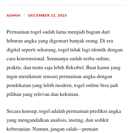
ADMIN
DECEMBER 22, 2025
Permainan togel sudah lama menjadi bagian dari
hiburan angka yang digemari banyak orang. Di era
digital seperti sekarang, togel tidak lagi identik dengan
cara konvensional. Semuanya sudah serba online,
praktis, dan tentu saja lebih fleksibel. Buat kamu yang
ingin menikmati sensasi permainan angka dengan
pendekatan yang lebih modern, togel online bisa jadi
pilihan yang relevan dan kekinian.
Secara konsep, togel adalah permainan prediksi angka
yang mengandalkan analisis, insting, dan sedikit
keberanian. Namun, jangan salah—pemain