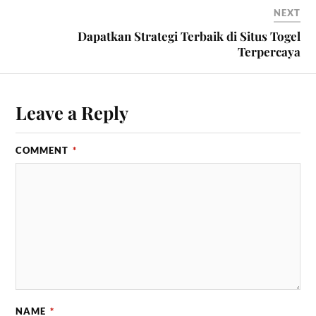
NEXT
Dapatkan Strategi Terbaik di Situs Togel
Terpercaya
Leave a Reply
COMMENT
*
NAME
*