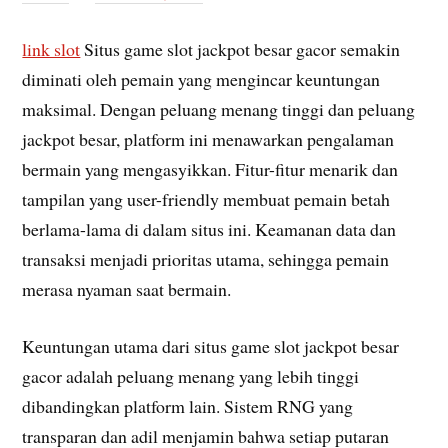
link slot
Situs game slot jackpot besar gacor semakin
diminati oleh pemain yang mengincar keuntungan
maksimal. Dengan peluang menang tinggi dan peluang
jackpot besar, platform ini menawarkan pengalaman
bermain yang mengasyikkan. Fitur-fitur menarik dan
tampilan yang user-friendly membuat pemain betah
berlama-lama di dalam situs ini. Keamanan data dan
transaksi menjadi prioritas utama, sehingga pemain
merasa nyaman saat bermain.
Keuntungan utama dari situs game slot jackpot besar
gacor adalah peluang menang yang lebih tinggi
dibandingkan platform lain. Sistem RNG yang
transparan dan adil menjamin bahwa setiap putaran