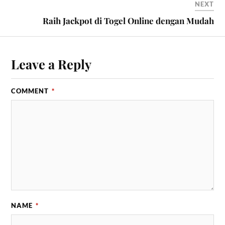
NEXT
Raih Jackpot di Togel Online dengan Mudah
Leave a Reply
COMMENT
*
NAME
*