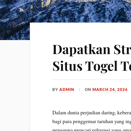
Dapatkan Str
Situs Togel 
BY
ADMIN
ON
MARCH 24, 2026
Dalam dunia perjudian daring, keber
bagi para penggemar taruhan yang i
pengguna mencari referensi yang ama