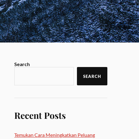
Search
SEARCH
Recent Posts
Temukan Cara Meningkatkan Peluang