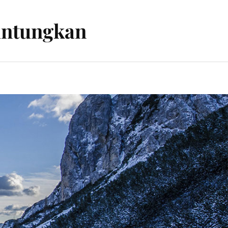
guntungkan