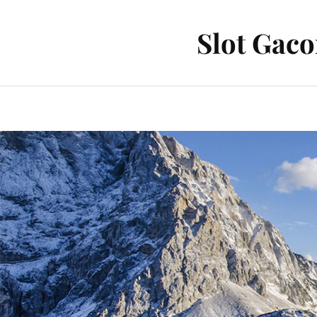
Slot Gaco