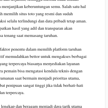
ya menjanjikan keberuntungan semu. Salah satu hal
ah memilih situs toto yang resmi dan sudah
nsaksi selalu terlindungi dan data pribadi tetap aman.
atkan hasil yang adil dan transparan akan
sa tenang saat memasang taruhan.
 faktor penentu dalam memilih platform taruhan
ktif memudahkan bettor untuk mengakses berbagai
 yang terpercaya biasanya menyediakan layanan
ra pemain bisa mengatasi kendala teknis dengan
yamanan saat bermain menjadi prioritas utama,
at penipuan sangat tinggi jika tidak berhati-hati
an terpercaya.
g lengkap dan beragam menjadi daya tarik utama