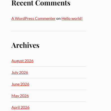
Recent Comments
A WordPress Commenter
on
Hello world!
Archives
August 2026
July 2026
June 2026
May 2026
April 2026