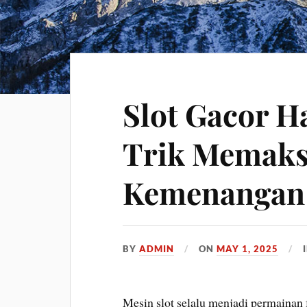
Slot Gacor Ha
Trik Memaks
Kemenangan 
BY
ADMIN
ON
MAY 1, 2025
Mesin slot selalu menjadi permainan f