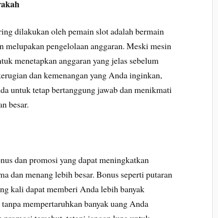
rakah
ering dilakukan oleh pemain slot adalah bermain
dan melupakan pengelolaan anggaran. Meski mesin
untuk menetapkan anggaran yang jelas sebelum
kerugian dan kemenangan yang Anda inginkan,
nda untuk tetap bertanggung jawab dan menikmati
n besar.
nus dan promosi yang dapat meningkatkan
ma dan menang lebih besar. Bonus seperti putaran
ring kali dapat memberi Anda lebih banyak
 tanpa mempertaruhkan banyak uang Anda
 promosi tersebut, tetapi jangan lupa untuk