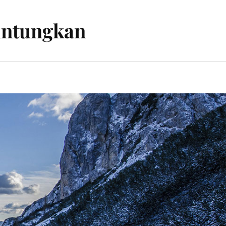
guntungkan