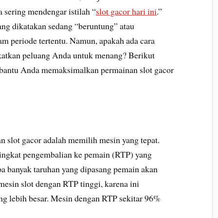
sering mendengar istilah “
slot gacor hari ini
.”
yang dikatakan sedang “beruntung” atau
 periode tertentu. Namun, apakah ada cara
atkan peluang Anda untuk menang? Berikut
mbantu Anda memaksimalkan permainan slot gacor
slot gacor adalah memilih mesin yang tepat.
 tingkat pengembalian ke pemain (RTP) yang
pa banyak taruhan yang dipasang pemain akan
mesin slot dengan RTP tinggi, karena ini
 lebih besar. Mesin dengan RTP sekitar 96%