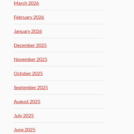
March 2026
February 2026
January 2026
December 2025
November 2025
October 2025
September 2025
August 2025
July 2025
June 2025