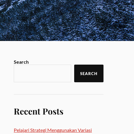
Search
SEARCH
Recent Posts
Pelajari Strategi Menggunakan Variasi