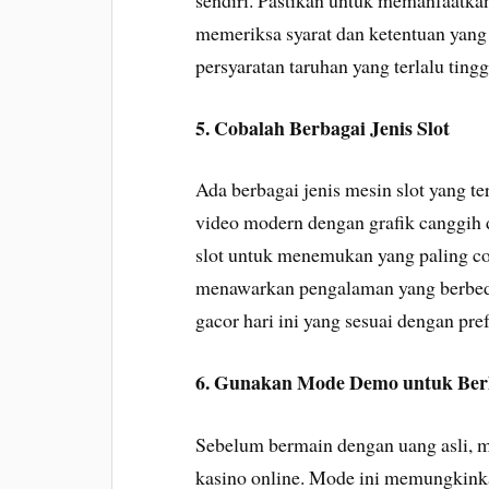
memeriksa syarat dan ketentuan yang 
persyaratan taruhan yang terlalu tingg
5. Cobalah Berbagai Jenis Slot
Ada berbagai jenis mesin slot yang ter
video modern dengan grafik canggih d
slot untuk menemukan yang paling co
menawarkan pengalaman yang berbed
gacor hari ini yang sesuai dengan pre
6. Gunakan Mode Demo untuk Berl
Sebelum bermain dengan uang asli, 
kasino online. Mode ini memungkink