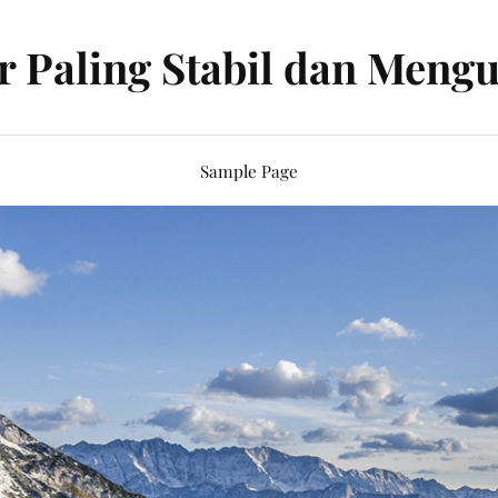
r Paling Stabil dan Men
Sample Page