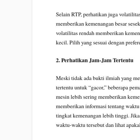
Selain RTP, perhatikan juga volatilit
memberikan kemenangan besar sesekali
volatilitas rendah memberikan kemen
kecil. Pilih yang sesuai dengan prefer
2. Perhatikan Jam-Jam Tertentu
Meski tidak ada bukti ilmiah yang 
tertentu untuk “gacor,” beberapa pem
mesin lebih sering memberikan keme
memberikan informasi tentang waktu
tingkat kemenangan lebih tinggi. Ji
waktu-waktu tersebut dan lihat apaka