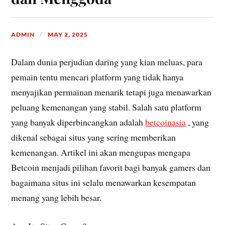
ADMIN
MAY 2, 2025
Dalam dunia perjudian daring yang kian meluas, para
pemain tentu mencari platform yang tidak hanya
menyajikan permainan menarik tetapi juga menawarkan
peluang kemenangan yang stabil. Salah satu platform
yang banyak diperbincangkan adalah
betcoinasia
, yang
dikenal sebagai situs yang sering memberikan
kemenangan. Artikel ini akan mengupas mengapa
Betcoin menjadi pilihan favorit bagi banyak gamers dan
bagaimana situs ini selalu menawarkan kesempatan
menang yang lebih besar.