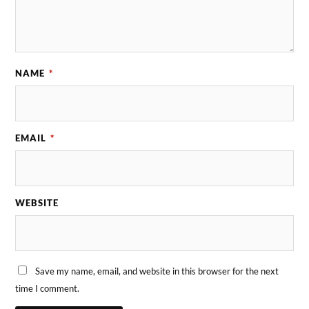
NAME
*
EMAIL
*
WEBSITE
Save my name, email, and website in this browser for the next
time I comment.