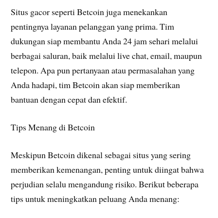
Situs gacor seperti Betcoin juga menekankan
pentingnya layanan pelanggan yang prima. Tim
dukungan siap membantu Anda 24 jam sehari melalui
berbagai saluran, baik melalui live chat, email, maupun
telepon. Apa pun pertanyaan atau permasalahan yang
Anda hadapi, tim Betcoin akan siap memberikan
bantuan dengan cepat dan efektif.
Tips Menang di Betcoin
Meskipun Betcoin dikenal sebagai situs yang sering
memberikan kemenangan, penting untuk diingat bahwa
perjudian selalu mengandung risiko. Berikut beberapa
tips untuk meningkatkan peluang Anda menang: