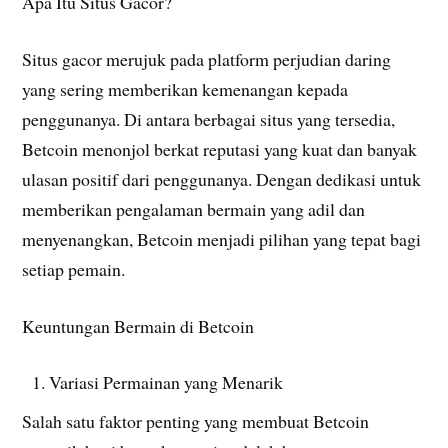
Apa Itu Situs Gacor?
Situs gacor merujuk pada platform perjudian daring
yang sering memberikan kemenangan kepada
penggunanya. Di antara berbagai situs yang tersedia,
Betcoin menonjol berkat reputasi yang kuat dan banyak
ulasan positif dari penggunanya. Dengan dedikasi untuk
memberikan pengalaman bermain yang adil dan
menyenangkan, Betcoin menjadi pilihan yang tepat bagi
setiap pemain.
Keuntungan Bermain di Betcoin
Variasi Permainan yang Menarik
Salah satu faktor penting yang membuat Betcoin