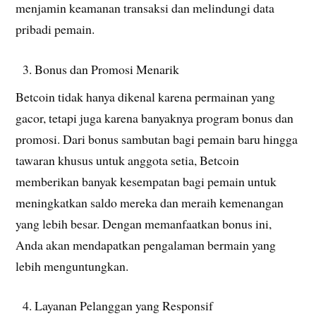
menjamin keamanan transaksi dan melindungi data
pribadi pemain.
Bonus dan Promosi Menarik
Betcoin tidak hanya dikenal karena permainan yang
gacor, tetapi juga karena banyaknya program bonus dan
promosi. Dari bonus sambutan bagi pemain baru hingga
tawaran khusus untuk anggota setia, Betcoin
memberikan banyak kesempatan bagi pemain untuk
meningkatkan saldo mereka dan meraih kemenangan
yang lebih besar. Dengan memanfaatkan bonus ini,
Anda akan mendapatkan pengalaman bermain yang
lebih menguntungkan.
Layanan Pelanggan yang Responsif