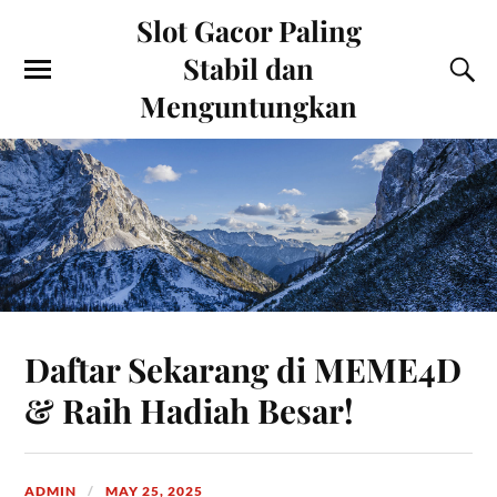
Slot Gacor Paling
Stabil dan
Menguntungkan
Daftar Sekarang di MEME4D
& Raih Hadiah Besar!
ADMIN
MAY 25, 2025