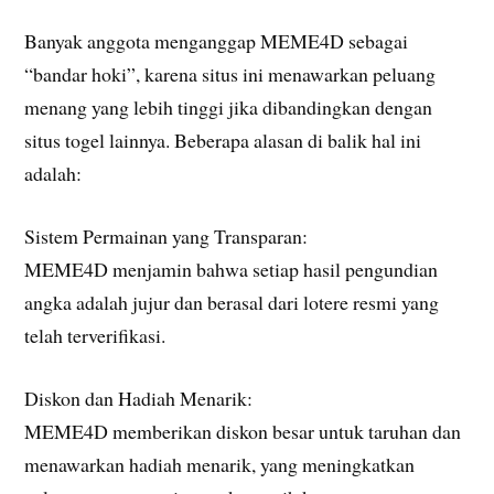
Banyak anggota menganggap MEME4D sebagai
“bandar hoki”, karena situs ini menawarkan peluang
menang yang lebih tinggi jika dibandingkan dengan
situs togel lainnya. Beberapa alasan di balik hal ini
adalah:
Sistem Permainan yang Transparan:
MEME4D menjamin bahwa setiap hasil pengundian
angka adalah jujur dan berasal dari lotere resmi yang
telah terverifikasi.
Diskon dan Hadiah Menarik:
MEME4D memberikan diskon besar untuk taruhan dan
menawarkan hadiah menarik, yang meningkatkan