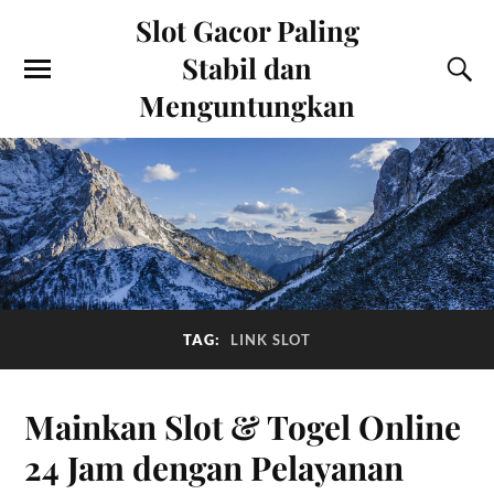
Slot Gacor Paling
Stabil dan
Menguntungkan
TAG:
LINK SLOT
Mainkan Slot & Togel Online
24 Jam dengan Pelayanan