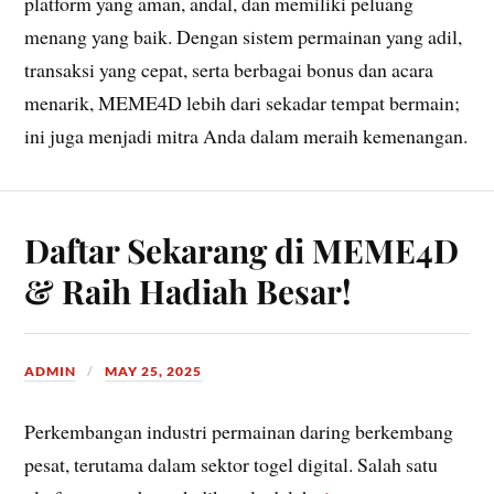
platform yang aman, andal, dan memiliki peluang
menang yang baik. Dengan sistem permainan yang adil,
transaksi yang cepat, serta berbagai bonus dan acara
menarik, MEME4D lebih dari sekadar tempat bermain;
ini juga menjadi mitra Anda dalam meraih kemenangan.
Daftar Sekarang di MEME4D
& Raih Hadiah Besar!
ADMIN
MAY 25, 2025
Perkembangan industri permainan daring berkembang
pesat, terutama dalam sektor togel digital. Salah satu