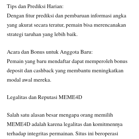
Tips dan Prediksi Harian:
Dengan fitur prediksi dan pembaruan informasi angka
yang akurat secara teratur, pemain bisa merencanakan
strategi taruhan yang lebih baik.
Acara dan Bonus untuk Anggota Baru:
Pemain yang baru mendaftar dapat memperoleh bonus
deposit dan cashback yang membantu meningkatkan
modal awal mereka.
Legalitas dan Reputasi MEME4D
Salah satu alasan besar mengapa orang memilih
MEME4D adalah karena legalitas dan komitmennya
terhadap integritas permainan. Situs ini beroperasi