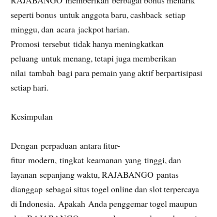
RAJABANGO memberikan berbagai bonus menarik
seperti bonus untuk anggota baru, cashback setiap
minggu, dan acara jackpot harian.
Promosi tersebut tidak hanya meningkatkan
peluang untuk menang, tetapi juga memberikan
nilai tambah bagi para pemain yang aktif berpartisipasi
setiap hari.
Kesimpulan
Dengan perpaduan antara fitur-
fitur modern, tingkat keamanan yang tinggi, dan
layanan sepanjang waktu, RAJABANGO pantas
dianggap sebagai situs togel online dan slot terpercaya
di Indonesia. Apakah Anda penggemar togel maupun