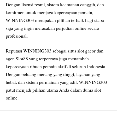
Dengan lisensi resmi, sistem keamanan canggih, dan
komitmen untuk menjaga kepercayaan pemain,
WINNING303 merupakan pilihan terbaik bagi siapa
saja yang ingin merasakan perjudian online secara
profesional.
Reputasi WINNING303 sebagai situs slot gacor dan
agen Slot88 yang terpercaya juga menambah
kepercayaan ribuan pemain aktif di seluruh Indonesia.
Dengan peluang menang yang tinggi, layanan yang
hebat, dan sistem permainan yang adil, WINNING303
patut menjadi pilihan utama Anda dalam dunia slot
online.