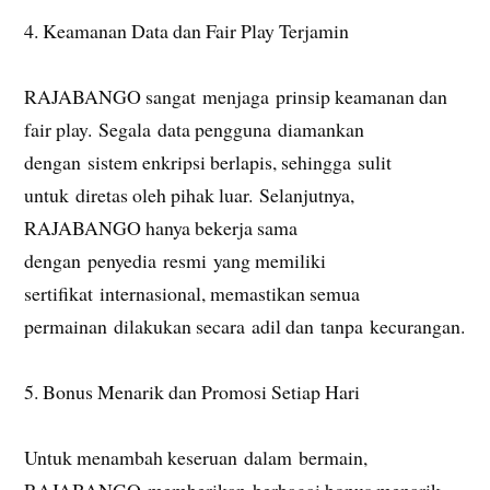
4. Keamanan Data dan Fair Play Terjamin
RAJABANGO sangat menjaga prinsip keamanan dan
fair play. Segala data pengguna diamankan
dengan sistem enkripsi berlapis, sehingga sulit
untuk diretas oleh pihak luar. Selanjutnya,
RAJABANGO hanya bekerja sama
dengan penyedia resmi yang memiliki
sertifikat internasional, memastikan semua
permainan dilakukan secara adil dan tanpa kecurangan.
5. Bonus Menarik dan Promosi Setiap Hari
Untuk menambah keseruan dalam bermain,