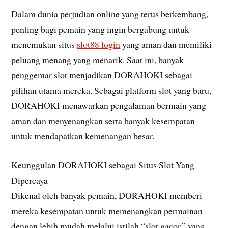
Dalam dunia perjudian online yang terus berkembang,
penting bagi pemain yang ingin bergabung untuk
menemukan situs
slot88 login
yang aman dan memiliki
peluang menang yang menarik. Saat ini, banyak
penggemar slot menjadikan DORAHOKI sebagai
pilihan utama mereka. Sebagai platform slot yang baru,
DORAHOKI menawarkan pengalaman bermain yang
aman dan menyenangkan serta banyak kesempatan
untuk mendapatkan kemenangan besar.
Keunggulan DORAHOKI sebagai Situs Slot Yang
Dipercaya
Dikenal oleh banyak pemain, DORAHOKI memberi
mereka kesempatan untuk memenangkan permainan
dengan lebih mudah melalui istilah “slot gacor,” yang