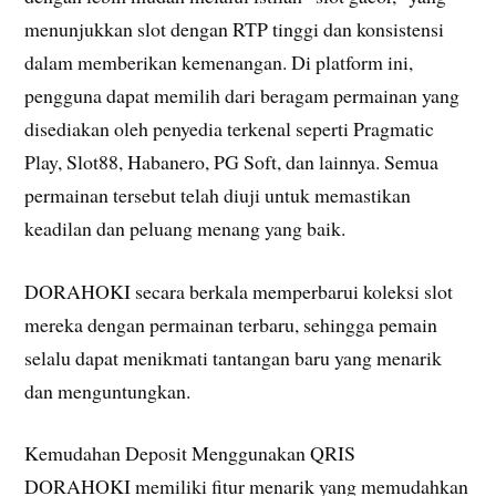
menunjukkan slot dengan RTP tinggi dan konsistensi
dalam memberikan kemenangan. Di platform ini,
pengguna dapat memilih dari beragam permainan yang
disediakan oleh penyedia terkenal seperti Pragmatic
Play, Slot88, Habanero, PG Soft, dan lainnya. Semua
permainan tersebut telah diuji untuk memastikan
keadilan dan peluang menang yang baik.
DORAHOKI secara berkala memperbarui koleksi slot
mereka dengan permainan terbaru, sehingga pemain
selalu dapat menikmati tantangan baru yang menarik
dan menguntungkan.
Kemudahan Deposit Menggunakan QRIS
DORAHOKI memiliki fitur menarik yang memudahkan