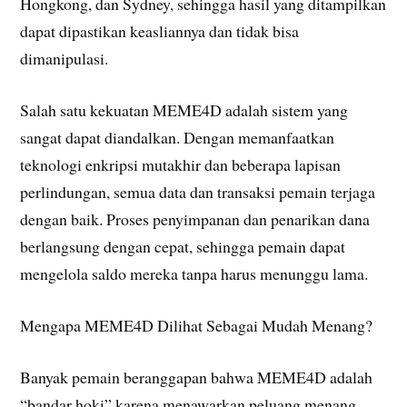
Hongkong, dan Sydney, sehingga hasil yang ditampilkan
dapat dipastikan keasliannya dan tidak bisa
dimanipulasi.
Salah satu kekuatan MEME4D adalah sistem yang
sangat dapat diandalkan. Dengan memanfaatkan
teknologi enkripsi mutakhir dan beberapa lapisan
perlindungan, semua data dan transaksi pemain terjaga
dengan baik. Proses penyimpanan dan penarikan dana
berlangsung dengan cepat, sehingga pemain dapat
mengelola saldo mereka tanpa harus menunggu lama.
Mengapa MEME4D Dilihat Sebagai Mudah Menang?
Banyak pemain beranggapan bahwa MEME4D adalah
“bandar hoki” karena menawarkan peluang menang