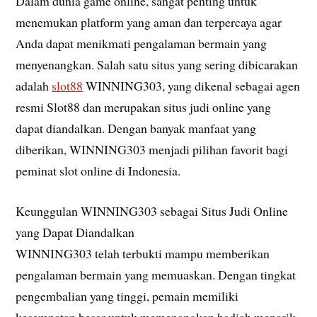
Dalam dunia game online, sangat penting untuk
menemukan platform yang aman dan terpercaya agar
Anda dapat menikmati pengalaman bermain yang
menyenangkan. Salah satu situs yang sering dibicarakan
adalah
slot88
WINNING303, yang dikenal sebagai agen
resmi Slot88 dan merupakan situs judi online yang
dapat diandalkan. Dengan banyak manfaat yang
diberikan, WINNING303 menjadi pilihan favorit bagi
peminat slot online di Indonesia.
Keunggulan WINNING303 sebagai Situs Judi Online
yang Dapat Diandalkan
WINNING303 telah terbukti mampu memberikan
pengalaman bermain yang memuaskan. Dengan tingkat
pengembalian yang tinggi, pemain memiliki