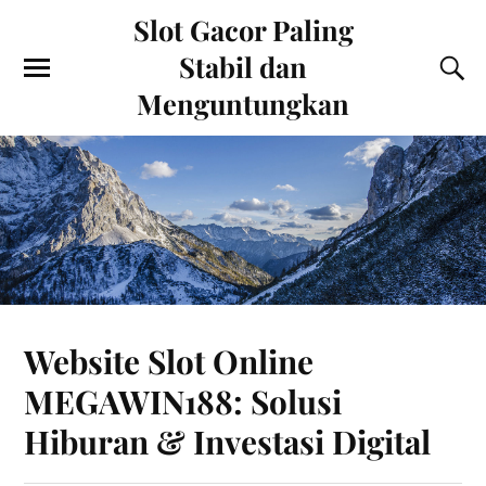
Slot Gacor Paling
Stabil dan
Menguntungkan
Website Slot Online
MEGAWIN188: Solusi
Hiburan & Investasi Digital