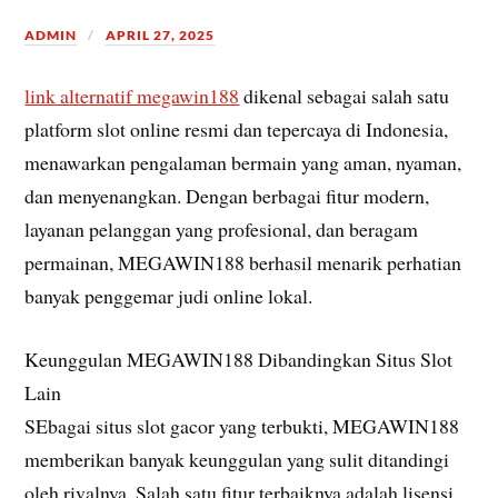
ADMIN
APRIL 27, 2025
link alternatif megawin188
dikenal sebagai salah satu
platform slot online resmi dan tepercaya di Indonesia,
menawarkan pengalaman bermain yang aman, nyaman,
dan menyenangkan. Dengan berbagai fitur modern,
layanan pelanggan yang profesional, dan beragam
permainan, MEGAWIN188 berhasil menarik perhatian
banyak penggemar judi online lokal.
Keunggulan MEGAWIN188 Dibandingkan Situs Slot
Lain
SEbagai situs slot gacor yang terbukti, MEGAWIN188
memberikan banyak keunggulan yang sulit ditandingi
oleh rivalnya. Salah satu fitur terbaiknya adalah lisensi