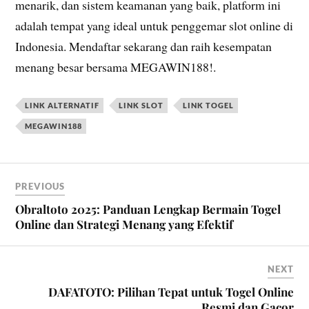
menarik, dan sistem keamanan yang baik, platform ini
adalah tempat yang ideal untuk penggemar slot online di
Indonesia. Mendaftar sekarang dan raih kesempatan
menang besar bersama MEGAWIN188!.
LINK ALTERNATIF
LINK SLOT
LINK TOGEL
MEGAWIN188
PREVIOUS
Obraltoto 2025: Panduan Lengkap Bermain Togel
Online dan Strategi Menang yang Efektif
NEXT
DAFATOTO: Pilihan Tepat untuk Togel Online
Resmi dan Gacor