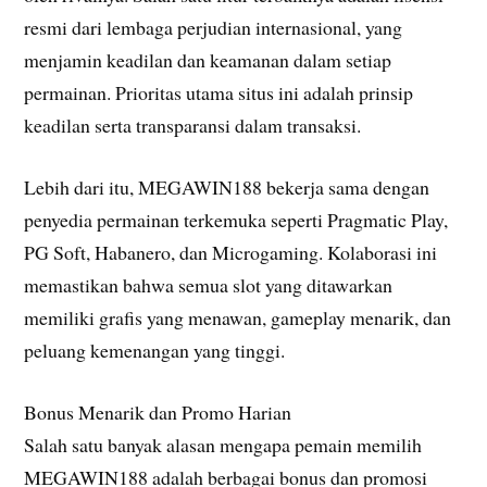
resmi dari lembaga perjudian internasional, yang
menjamin keadilan dan keamanan dalam setiap
permainan. Prioritas utama situs ini adalah prinsip
keadilan serta transparansi dalam transaksi.
Lebih dari itu, MEGAWIN188 bekerja sama dengan
penyedia permainan terkemuka seperti Pragmatic Play,
PG Soft, Habanero, dan Microgaming. Kolaborasi ini
memastikan bahwa semua slot yang ditawarkan
memiliki grafis yang menawan, gameplay menarik, dan
peluang kemenangan yang tinggi.
Bonus Menarik dan Promo Harian
Salah satu banyak alasan mengapa pemain memilih
MEGAWIN188 adalah berbagai bonus dan promosi