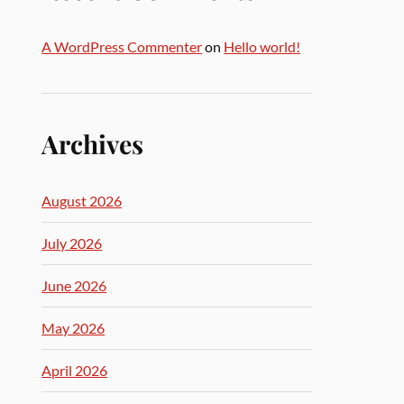
A WordPress Commenter
on
Hello world!
Archives
August 2026
July 2026
June 2026
May 2026
April 2026