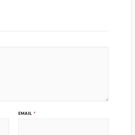
EMAIL
*