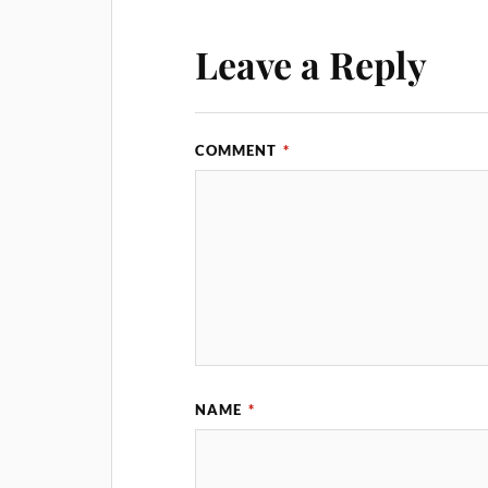
Leave a Reply
COMMENT
*
NAME
*