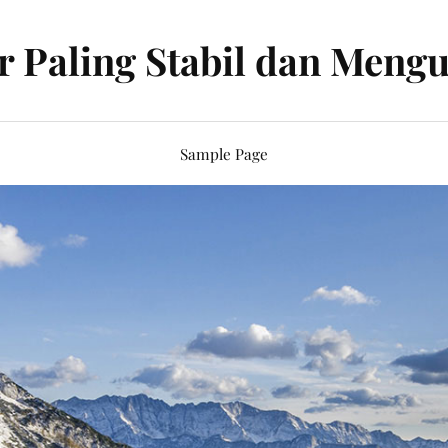
r Paling Stabil dan Men
Sample Page