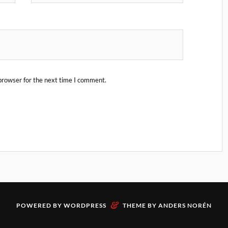
browser for the next time I comment.
&
POWERED BY
WORDPRESS
THEME BY
ANDERS NORÉN