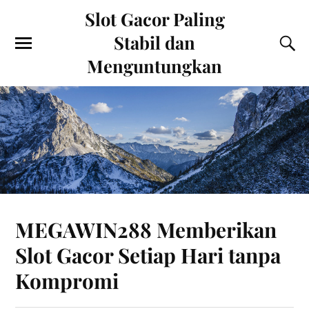
Slot Gacor Paling
Stabil dan
Menguntungkan
MEGAWIN288 Memberikan
Slot Gacor Setiap Hari tanpa
Kompromi