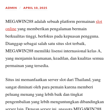
ADMIN
APRIL 10, 2025
MEGAWIN288 adalah sebuah platform permainan
slot
online
yang memberikan pengalaman bermain
berkualitas tinggi, berfokus pada kepuasan pengguna.
Dianggap sebagai salah satu situs slot terbaik,
MEGAWIN288 memiliki lisensi internasional kelas A,
yang menjamin keamanan, keadilan, dan kualitas semua
permainan yang tersedia.
Situs ini memanfaatkan server slot dari Thailand, yang
sangat diminati oleh para pemain karena memberi
peluang menang yang lebih baik dan tingkat
pengembalian yang lebih menguntungkan dibandingkan
server lain. Dengan server ini, anggota MEGAWIN288