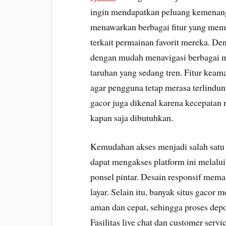
ingin mendapatkan peluang kemenanga
menawarkan berbagai fitur yang me
terkait permainan favorit mereka. De
dengan mudah menavigasi berbagai 
taruhan yang sedang tren. Fitur kea
agar pengguna tetap merasa terlindung
gacor juga dikenal karena kecepatan
kapan saja dibutuhkan.
Kemudahan akses menjadi salah satu 
dapat mengakses platform ini melalui
ponsel pintar. Desain responsif mema
layar. Selain itu, banyak situs gaco
aman dan cepat, sehingga proses dep
Fasilitas live chat dan customer ser