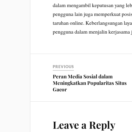
dalam mengambil keputusan yang lebih
pengguna lain juga memperkuat posisi
taruhan online. Keberlangsungan lay
pengguna dalam menjalin kerjasama 
PREVIOUS
Peran Media Sosial dalam
Meningkatkan Popularitas Situs
Gacor
Leave a Reply