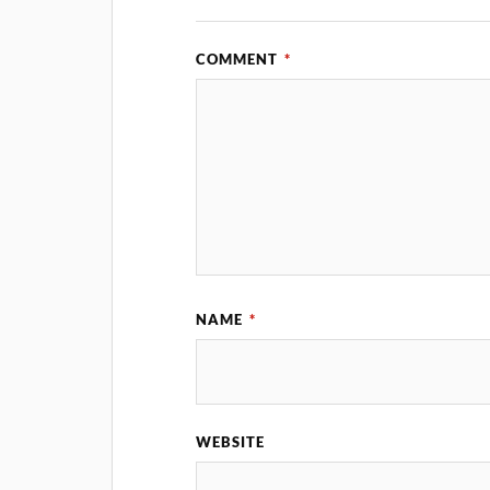
COMMENT
*
NAME
*
WEBSITE