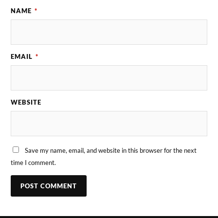
NAME
*
EMAIL
*
WEBSITE
Save my name, email, and website in this browser for the next
time I comment.