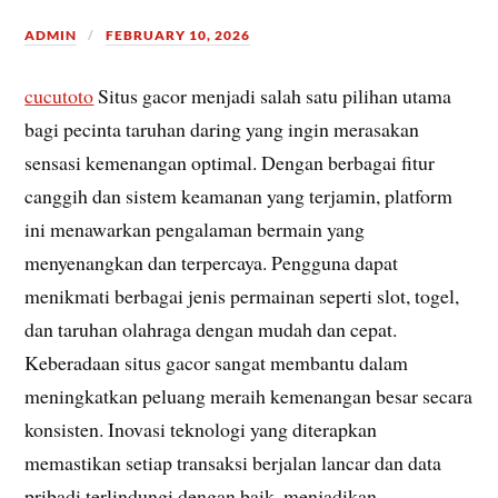
ADMIN
FEBRUARY 10, 2026
cucutoto
Situs gacor menjadi salah satu pilihan utama
bagi pecinta taruhan daring yang ingin merasakan
sensasi kemenangan optimal. Dengan berbagai fitur
canggih dan sistem keamanan yang terjamin, platform
ini menawarkan pengalaman bermain yang
menyenangkan dan terpercaya. Pengguna dapat
menikmati berbagai jenis permainan seperti slot, togel,
dan taruhan olahraga dengan mudah dan cepat.
Keberadaan situs gacor sangat membantu dalam
meningkatkan peluang meraih kemenangan besar secara
konsisten. Inovasi teknologi yang diterapkan
memastikan setiap transaksi berjalan lancar dan data
pribadi terlindungi dengan baik, menjadikan