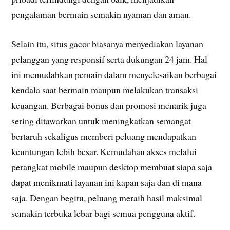
pengalaman bermain semakin nyaman dan aman.
Selain itu, situs gacor biasanya menyediakan layanan
pelanggan yang responsif serta dukungan 24 jam. Hal
ini memudahkan pemain dalam menyelesaikan berbagai
kendala saat bermain maupun melakukan transaksi
keuangan. Berbagai bonus dan promosi menarik juga
sering ditawarkan untuk meningkatkan semangat
bertaruh sekaligus memberi peluang mendapatkan
keuntungan lebih besar. Kemudahan akses melalui
perangkat mobile maupun desktop membuat siapa saja
dapat menikmati layanan ini kapan saja dan di mana
saja. Dengan begitu, peluang meraih hasil maksimal
semakin terbuka lebar bagi semua pengguna aktif.