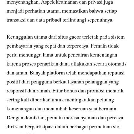
menyenangkan. Aspek keamanan dan privasi juga
menjadi perhatian utama, memastikan bahwa setiap
transaksi dan data pribadi terlindungi sepenuhnya.
Keunggulan utama dari situs gacor terletak pada sistem
pembayaran yang cepat dan terpercaya. Pemain tidak
perlu menunggu lama untuk pencairan kemenangan
karena proses penarikan dana dilakukan secara otomatis
dan aman. Banyak platform telah mendapatkan reputasi
positif dari pengguna berkat layanan pelanggan yang
responsif dan ramah. Fitur bonus dan promosi menarik
sering kali diberikan untuk meningkatkan peluang
kemenangan dan menambah keseruan saat bermain.
Dengan demikian, pemain merasa nyaman dan percaya
diri saat berpartisipasi dalam berbagai permainan slot