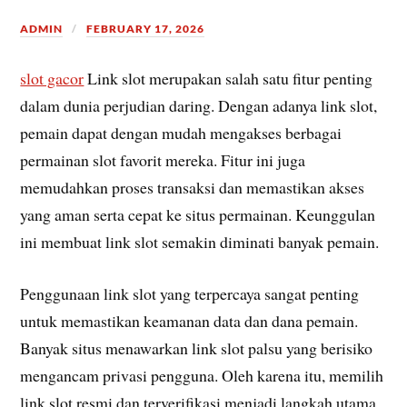
ADMIN
FEBRUARY 17, 2026
slot gacor
Link slot merupakan salah satu fitur penting
dalam dunia perjudian daring. Dengan adanya link slot,
pemain dapat dengan mudah mengakses berbagai
permainan slot favorit mereka. Fitur ini juga
memudahkan proses transaksi dan memastikan akses
yang aman serta cepat ke situs permainan. Keunggulan
ini membuat link slot semakin diminati banyak pemain.
Penggunaan link slot yang terpercaya sangat penting
untuk memastikan keamanan data dan dana pemain.
Banyak situs menawarkan link slot palsu yang berisiko
mengancam privasi pengguna. Oleh karena itu, memilih
link slot resmi dan terverifikasi menjadi langkah utama