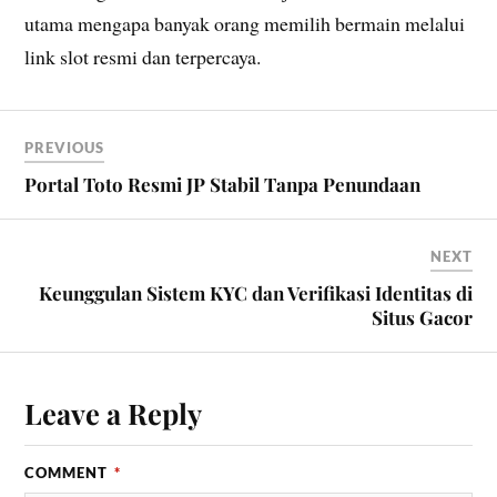
utama mengapa banyak orang memilih bermain melalui
link slot resmi dan terpercaya.
PREVIOUS
Portal Toto Resmi JP Stabil Tanpa Penundaan
NEXT
Keunggulan Sistem KYC dan Verifikasi Identitas di
Situs Gacor
Leave a Reply
COMMENT
*