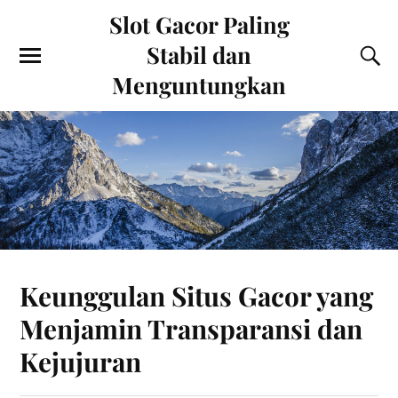
Slot Gacor Paling
Stabil dan
Menguntungkan
Keunggulan Situs Gacor yang
Menjamin Transparansi dan
Kejujuran