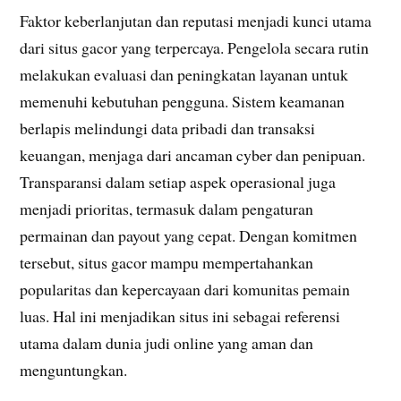
Faktor keberlanjutan dan reputasi menjadi kunci utama
dari situs gacor yang terpercaya. Pengelola secara rutin
melakukan evaluasi dan peningkatan layanan untuk
memenuhi kebutuhan pengguna. Sistem keamanan
berlapis melindungi data pribadi dan transaksi
keuangan, menjaga dari ancaman cyber dan penipuan.
Transparansi dalam setiap aspek operasional juga
menjadi prioritas, termasuk dalam pengaturan
permainan dan payout yang cepat. Dengan komitmen
tersebut, situs gacor mampu mempertahankan
popularitas dan kepercayaan dari komunitas pemain
luas. Hal ini menjadikan situs ini sebagai referensi
utama dalam dunia judi online yang aman dan
menguntungkan.