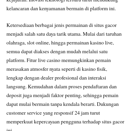
kelancaran dan kenyamanan bermain di platform ini.
Ketersediaan berbagai jenis permainan di situs gacor
menjadi salah satu daya tarik utama. Mulai dari taruhan
olahraga, slot online, hingga permainan kasino live,
semua dapat diakses dengan mudah melalui satu
platform. Fitur live casino memungkinkan pemain
merasakan atmosfer nyata seperti di kasino fisik,
lengkap dengan dealer profesional dan interaksi
langsung. Kemudahan dalam proses pendaftaran dan
deposit juga menjadi faktor penting, sehingga pemain
dapat mulai bermain tanpa kendala berarti. Dukungan
customer service yang responsif 24 jam turut
memperkuat kepercayaan pengguna terhadap situs gacor
ini.