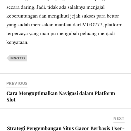
secara daring. Jadi, tidak ada salahnya menjajal
keberuntungan dan mengikuti jejak sukses para bettor
yang sudah merasakan manfaat dari MGO777, platform
terpercaya yang mampu mengubah peluang menjadi
kenyataan.
MGO777
PREVIOUS
Cara Mengoptimalkan Navigasi dalam Platform
Slot
NEXT
Strategi Pengembangan Situs Gacor Berbasis User-