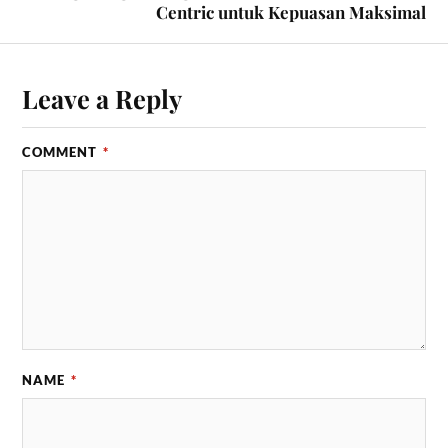
Centric untuk Kepuasan Maksimal
Leave a Reply
COMMENT
*
NAME
*