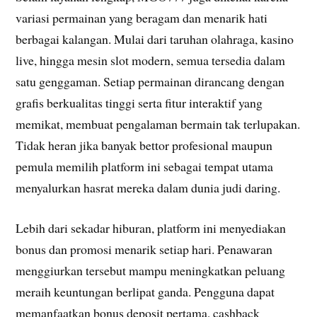
variasi permainan yang beragam dan menarik hati
berbagai kalangan. Mulai dari taruhan olahraga, kasino
live, hingga mesin slot modern, semua tersedia dalam
satu genggaman. Setiap permainan dirancang dengan
grafis berkualitas tinggi serta fitur interaktif yang
memikat, membuat pengalaman bermain tak terlupakan.
Tidak heran jika banyak bettor profesional maupun
pemula memilih platform ini sebagai tempat utama
menyalurkan hasrat mereka dalam dunia judi daring.
Lebih dari sekadar hiburan, platform ini menyediakan
bonus dan promosi menarik setiap hari. Penawaran
menggiurkan tersebut mampu meningkatkan peluang
meraih keuntungan berlipat ganda. Pengguna dapat
memanfaatkan bonus deposit pertama, cashback