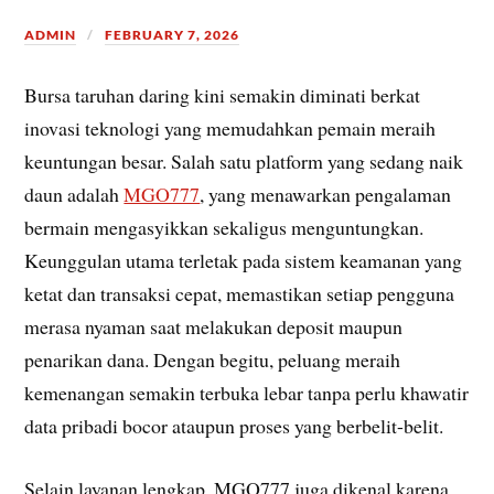
ADMIN
FEBRUARY 7, 2026
Bursa taruhan daring kini semakin diminati berkat
inovasi teknologi yang memudahkan pemain meraih
keuntungan besar. Salah satu platform yang sedang naik
daun adalah
MGO777
, yang menawarkan pengalaman
bermain mengasyikkan sekaligus menguntungkan.
Keunggulan utama terletak pada sistem keamanan yang
ketat dan transaksi cepat, memastikan setiap pengguna
merasa nyaman saat melakukan deposit maupun
penarikan dana. Dengan begitu, peluang meraih
kemenangan semakin terbuka lebar tanpa perlu khawatir
data pribadi bocor ataupun proses yang berbelit-belit.
Selain layanan lengkap, MGO777 juga dikenal karena