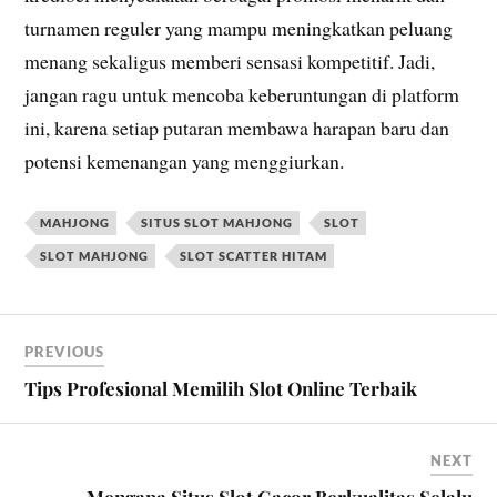
turnamen reguler yang mampu meningkatkan peluang
menang sekaligus memberi sensasi kompetitif. Jadi,
jangan ragu untuk mencoba keberuntungan di platform
ini, karena setiap putaran membawa harapan baru dan
potensi kemenangan yang menggiurkan.
MAHJONG
SITUS SLOT MAHJONG
SLOT
SLOT MAHJONG
SLOT SCATTER HITAM
PREVIOUS
Tips Profesional Memilih Slot Online Terbaik
NEXT