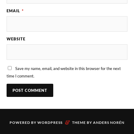
EMAIL
*
WEBSITE
Save my name, email, and website in this browser for the next
time I comment.
&
POWERED BY
WORDPRESS
THEME BY
ANDERS NORÉN