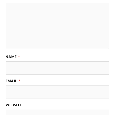
NAME
*
EMAIL
*
WEBSITE