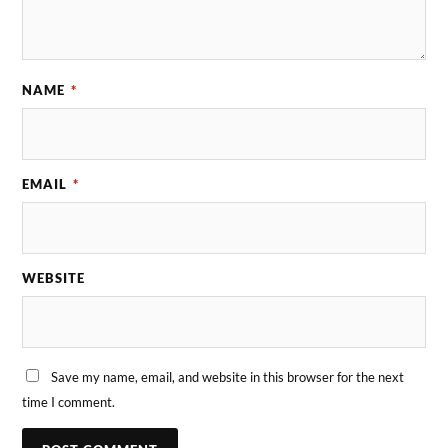
NAME
*
EMAIL
*
WEBSITE
Save my name, email, and website in this browser for the next
time I comment.