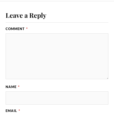
Leave a Reply
COMMENT
*
NAME
*
EMAIL
*