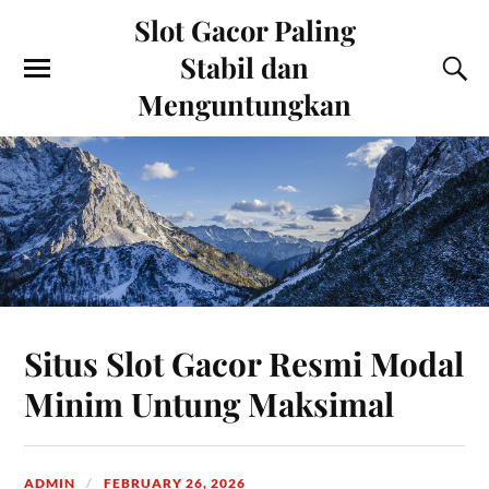
Slot Gacor Paling
Stabil dan
Menguntungkan
Situs Slot Gacor Resmi Modal
Minim Untung Maksimal
ADMIN
FEBRUARY 26, 2026