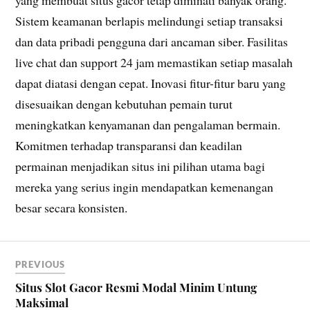
Sistem keamanan berlapis melindungi setiap transaksi
dan data pribadi pengguna dari ancaman siber. Fasilitas
live chat dan support 24 jam memastikan setiap masalah
dapat diatasi dengan cepat. Inovasi fitur-fitur baru yang
disesuaikan dengan kebutuhan pemain turut
meningkatkan kenyamanan dan pengalaman bermain.
Komitmen terhadap transparansi dan keadilan
permainan menjadikan situs ini pilihan utama bagi
mereka yang serius ingin mendapatkan kemenangan
besar secara konsisten.
PREVIOUS
Situs Slot Gacor Resmi Modal Minim Untung
Maksimal