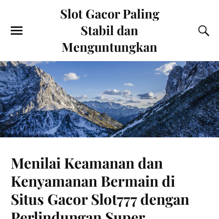
Slot Gacor Paling
Stabil dan
Menguntungkan
Menilai Keamanan dan
Kenyamanan Bermain di
Situs Gacor Slot777 dengan
Perlindungan Super