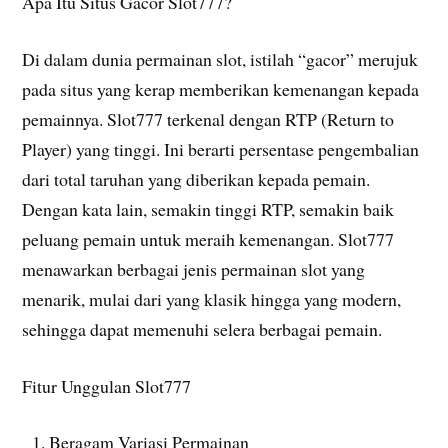
Apa Itu Situs Gacor Slot777?
Di dalam dunia permainan slot, istilah “gacor” merujuk
pada situs yang kerap memberikan kemenangan kepada
pemainnya. Slot777 terkenal dengan RTP (Return to
Player) yang tinggi. Ini berarti persentase pengembalian
dari total taruhan yang diberikan kepada pemain.
Dengan kata lain, semakin tinggi RTP, semakin baik
peluang pemain untuk meraih kemenangan. Slot777
menawarkan berbagai jenis permainan slot yang
menarik, mulai dari yang klasik hingga yang modern,
sehingga dapat memenuhi selera berbagai pemain.
Fitur Unggulan Slot777
Beragam Variasi Permainan