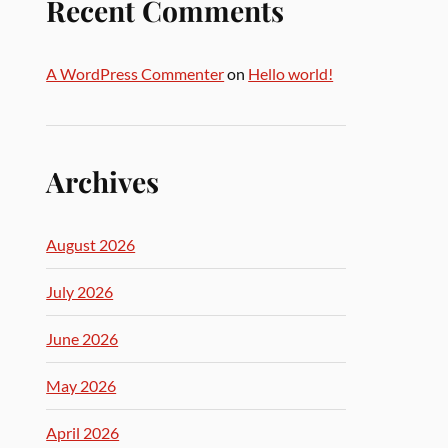
Recent Comments
A WordPress Commenter
on
Hello world!
Archives
August 2026
July 2026
June 2026
May 2026
April 2026