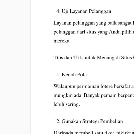
Uji Layanan Pelanggan
Layanan pelanggan yang baik sangat
pelanggan dari situs yang Anda pilih
mereka.
Tips dan Trik untuk Menang di Situs
Kenali Pola
Walaupun permainan lotere bersifat a
mungkin ada. Banyak pemain berpend
lebih sering.
Gunakan Strategi Pembelian
Daripada membeli satu tiket, pikirk