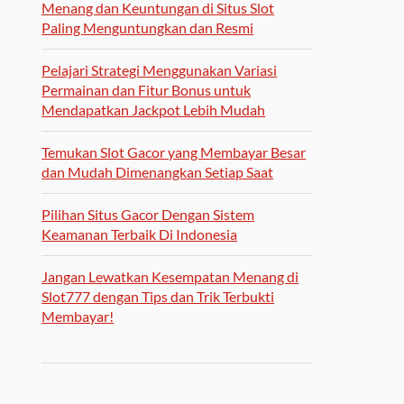
Menang dan Keuntungan di Situs Slot
Paling Menguntungkan dan Resmi
Pelajari Strategi Menggunakan Variasi
Permainan dan Fitur Bonus untuk
Mendapatkan Jackpot Lebih Mudah
Temukan Slot Gacor yang Membayar Besar
dan Mudah Dimenangkan Setiap Saat
Pilihan Situs Gacor Dengan Sistem
Keamanan Terbaik Di Indonesia
Jangan Lewatkan Kesempatan Menang di
Slot777 dengan Tips dan Trik Terbukti
Membayar!