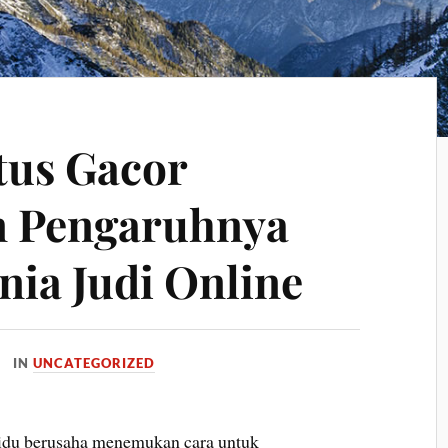
tus Gacor
n Pengaruhnya
ia Judi Online
IN
UNCATEGORIZED
idu berusaha menemukan cara untuk