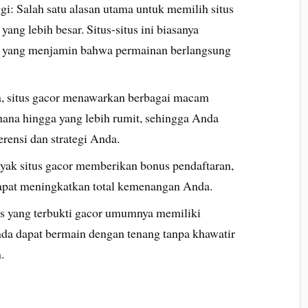
: Salah satu alasan utama untuk memilih situs
ng lebih besar. Situs-situs ini biasanya
m yang menjamin bahwa permainan berlangsung
ya, situs gacor menawarkan berbagai macam
rhana hingga yang lebih rumit, sehingga Anda
rensi dan strategi Anda.
ak situs gacor memberikan bonus pendaftaran,
dapat meningkatkan total kemenangan Anda.
 yang terbukti gacor umumnya memiliki
da dapat bermain dengan tenang tanpa khawatir
.
t