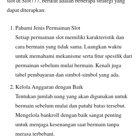
slot di Slot777, berikut adalah beberapa strategi yang
dapat diterapkan:
Pahami Jenis Permainan Slot
Setiap permainan slot memiliki karakteristik dan
cara bermain yang tidak sama. Luangkan waktu
untuk memahami mekanisme serta fitur spesifik dari
permainan sebelum mulai bermain. Kenali juga
tabel pembayaran dan simbol-simbol yang ada.
Kelola Anggaran dengan Baik
Tentukan jumlah uang yang akan digunakan untuk
bermain sebelum mulai dan patuhi batas tersebut.
Mengelola bankroll dengan baik sangat penting
untuk menjaga kesenangan saat bermain tanpa
merasa terbebani.