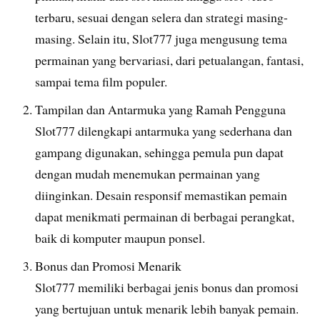
terbaru, sesuai dengan selera dan strategi masing-
masing. Selain itu, Slot777 juga mengusung tema
permainan yang bervariasi, dari petualangan, fantasi,
sampai tema film populer.
Tampilan dan Antarmuka yang Ramah Pengguna
Slot777 dilengkapi antarmuka yang sederhana dan
gampang digunakan, sehingga pemula pun dapat
dengan mudah menemukan permainan yang
diinginkan. Desain responsif memastikan pemain
dapat menikmati permainan di berbagai perangkat,
baik di komputer maupun ponsel.
Bonus dan Promosi Menarik
Slot777 memiliki berbagai jenis bonus dan promosi
yang bertujuan untuk menarik lebih banyak pemain.