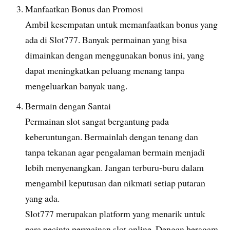
Manfaatkan Bonus dan Promosi
Ambil kesempatan untuk memanfaatkan bonus yang
ada di Slot777. Banyak permainan yang bisa
dimainkan dengan menggunakan bonus ini, yang
dapat meningkatkan peluang menang tanpa
mengeluarkan banyak uang.
Bermain dengan Santai
Permainan slot sangat bergantung pada
keberuntungan. Bermainlah dengan tenang dan
tanpa tekanan agar pengalaman bermain menjadi
lebih menyenangkan. Jangan terburu-buru dalam
mengambil keputusan dan nikmati setiap putaran
yang ada.
Slot777 merupakan platform yang menarik untuk
para pecinta permainan slot online. Dengan beragam