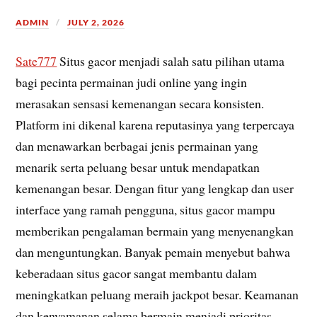
ADMIN
JULY 2, 2026
Sate777
Situs gacor menjadi salah satu pilihan utama
bagi pecinta permainan judi online yang ingin
merasakan sensasi kemenangan secara konsisten.
Platform ini dikenal karena reputasinya yang terpercaya
dan menawarkan berbagai jenis permainan yang
menarik serta peluang besar untuk mendapatkan
kemenangan besar. Dengan fitur yang lengkap dan user
interface yang ramah pengguna, situs gacor mampu
memberikan pengalaman bermain yang menyenangkan
dan menguntungkan. Banyak pemain menyebut bahwa
keberadaan situs gacor sangat membantu dalam
meningkatkan peluang meraih jackpot besar. Keamanan
dan kenyamanan selama bermain menjadi prioritas