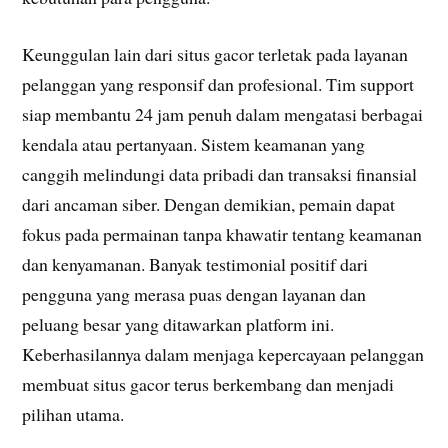
Keunggulan lain dari situs gacor terletak pada layanan
pelanggan yang responsif dan profesional. Tim support
siap membantu 24 jam penuh dalam mengatasi berbagai
kendala atau pertanyaan. Sistem keamanan yang
canggih melindungi data pribadi dan transaksi finansial
dari ancaman siber. Dengan demikian, pemain dapat
fokus pada permainan tanpa khawatir tentang keamanan
dan kenyamanan. Banyak testimonial positif dari
pengguna yang merasa puas dengan layanan dan
peluang besar yang ditawarkan platform ini.
Keberhasilannya dalam menjaga kepercayaan pelanggan
membuat situs gacor terus berkembang dan menjadi
pilihan utama.