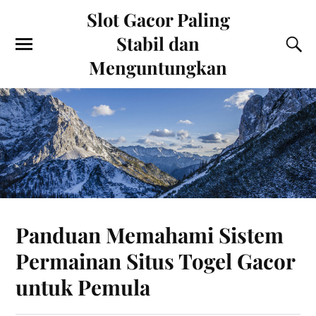
Slot Gacor Paling
Stabil dan
Menguntungkan
Panduan Memahami Sistem
Permainan Situs Togel Gacor
untuk Pemula