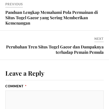
PREVIOUS
Panduan Lengkap Memahami Pola Permainan di
Situs Togel Gacor yang Sering Memberikan
Kemenangan
NEXT
Perubahan Tren Situs Togel Gacor dan Dampaknya
terhadap Pemain Pemula
Leave a Reply
COMMENT
*