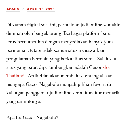
ADMIN
APRIL 15, 2025
Di zaman digital saat ini, permainan judi online semakin
diminati oleh banyak orang. Berbagai platform baru
terus bermunculan dengan menyediakan banyak jenis
permainan, tetapi tidak semua situs menawarkan
pengalaman bermain yang berkualitas sama. Salah satu
situs yang patut dipertimbangkan adalah Gacor
slot
Thailand
. Artikel ini akan membahas tentang alasan
mengapa Gacor Nagabola menjadi pilihan favorit di
kalangan penggemar judi online serta fitur-fitur menarik
yang dimilikinya.
Apa Itu Gacor Nagabola?