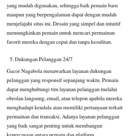
yang mudah digunakan, sehingga baik pemain baru
maupun yang berpengalaman dapat dengan mudah
menjelajahi situs ini. Desain yang simpel dan intuitif
memungkinkan pemain untuk mencari permainan
favorit mereka dengan cepat dan tanpa kesulitan.
Dukungan Pelanggan 24/7
Gacor Nagabola menawarkan layanan dukungan
pelanggan yang responsif sepanjang waktu. Pemain
dapat menghubungi tim layanan pelanggan melalui
obrolan langsung, email, atau telepon apabila mereka
menghadapi kendala atau memiliki pertanyaan terkait
permainan dan transaksi. Adanya layanan pelanggan
yang baik sangat penting untuk membangun
kepercayaan antara pemain dan platform.