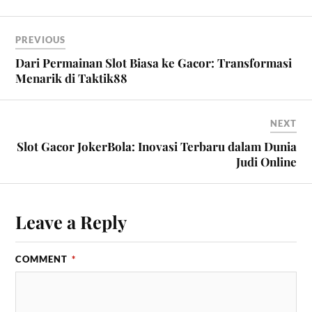
PREVIOUS
Dari Permainan Slot Biasa ke Gacor: Transformasi
Menarik di Taktik88
NEXT
Slot Gacor JokerBola: Inovasi Terbaru dalam Dunia
Judi Online
Leave a Reply
COMMENT
*