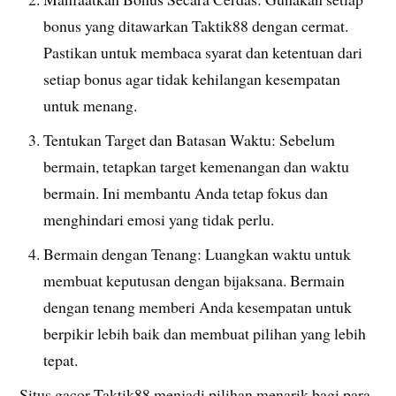
bonus yang ditawarkan Taktik88 dengan cermat.
Pastikan untuk membaca syarat dan ketentuan dari
setiap bonus agar tidak kehilangan kesempatan
untuk menang.
Tentukan Target dan Batasan Waktu: Sebelum
bermain, tetapkan target kemenangan dan waktu
bermain. Ini membantu Anda tetap fokus dan
menghindari emosi yang tidak perlu.
Bermain dengan Tenang: Luangkan waktu untuk
membuat keputusan dengan bijaksana. Bermain
dengan tenang memberi Anda kesempatan untuk
berpikir lebih baik dan membuat pilihan yang lebih
tepat.
Situs gacor Taktik88 menjadi pilihan menarik bagi para