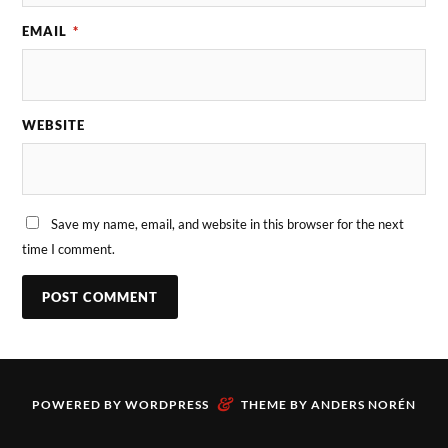
EMAIL
*
WEBSITE
Save my name, email, and website in this browser for the next
time I comment.
&
POWERED BY
WORDPRESS
THEME BY
ANDERS NORÉN