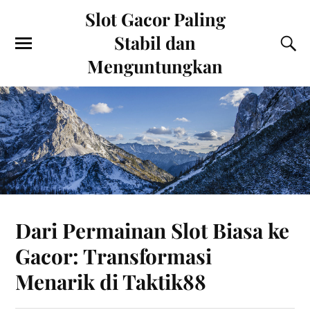
Slot Gacor Paling
Stabil dan
Menguntungkan
Dari Permainan Slot Biasa ke
Gacor: Transformasi
Menarik di Taktik88