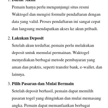
Pemain hanya perlu mengunjungi situs resmi
Waktogel dan mengisi formulir pendaftaran dengan
data yang valid. Proses pendaftaran ini sangat cepat
dan langsung mendapatkan akses ke akun pribadi.
Lakukan Deposit
Setelah akun terdaftar, pemain perlu melakukan
deposit untuk memulai permainan. Waktogel
menyediakan berbagai metode pembayaran yang
aman dan praktis, seperti transfer bank, e-wallet, dan
lainnya.
Pilih Pasaran dan Mulai Bermain
Setelah deposit berhasil, pemain dapat memilih
pasaran togel yang diinginkan dan mulai memasang
angka. Pemain dapat memanfaatkan berbagai