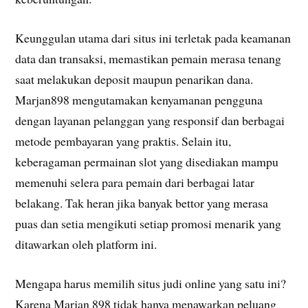
Keunggulan utama dari situs ini terletak pada keamanan
data dan transaksi, memastikan pemain merasa tenang
saat melakukan deposit maupun penarikan dana.
Marjan898 mengutamakan kenyamanan pengguna
dengan layanan pelanggan yang responsif dan berbagai
metode pembayaran yang praktis. Selain itu,
keberagaman permainan slot yang disediakan mampu
memenuhi selera para pemain dari berbagai latar
belakang. Tak heran jika banyak bettor yang merasa
puas dan setia mengikuti setiap promosi menarik yang
ditawarkan oleh platform ini.
Mengapa harus memilih situs judi online yang satu ini?
Karena Marjan 898 tidak hanya menawarkan peluang