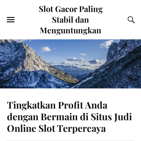
Slot Gacor Paling
Stabil dan
Menguntungkan
Tingkatkan Profit Anda
dengan Bermain di Situs Judi
Online Slot Terpercaya