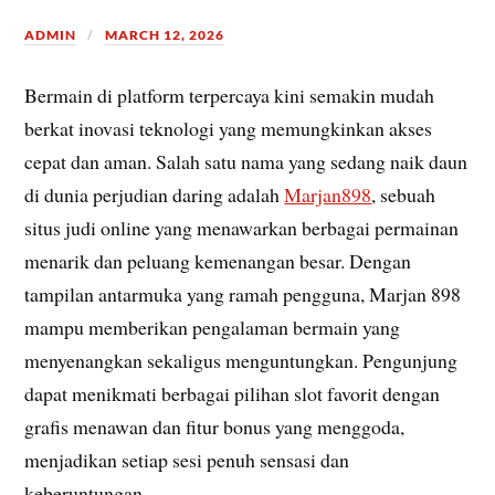
ADMIN
MARCH 12, 2026
Bermain di platform terpercaya kini semakin mudah
berkat inovasi teknologi yang memungkinkan akses
cepat dan aman. Salah satu nama yang sedang naik daun
di dunia perjudian daring adalah
Marjan898
, sebuah
situs judi online yang menawarkan berbagai permainan
menarik dan peluang kemenangan besar. Dengan
tampilan antarmuka yang ramah pengguna, Marjan 898
mampu memberikan pengalaman bermain yang
menyenangkan sekaligus menguntungkan. Pengunjung
dapat menikmati berbagai pilihan slot favorit dengan
grafis menawan dan fitur bonus yang menggoda,
menjadikan setiap sesi penuh sensasi dan
keberuntungan.