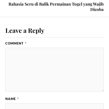
Rahasia Seru di Balik Permainan Togel yang Wajib
Dicoba
Leave a Reply
COMMENT
*
NAME
*