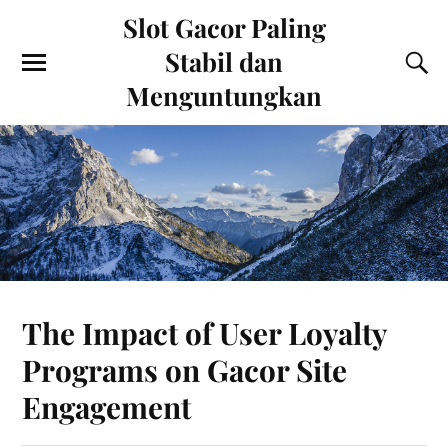
Slot Gacor Paling
Stabil dan
Menguntungkan
The Impact of User Loyalty
Programs on Gacor Site
Engagement