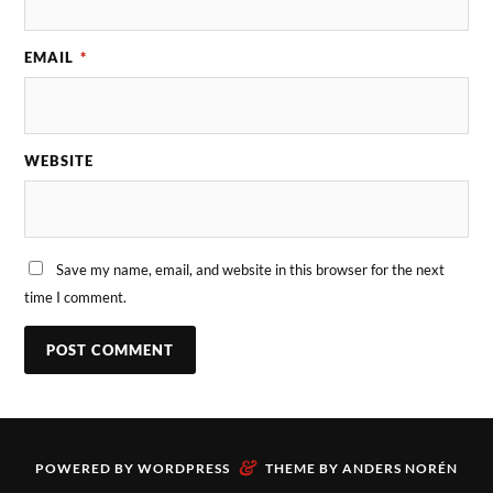
EMAIL
*
WEBSITE
Save my name, email, and website in this browser for the next
time I comment.
&
POWERED BY
WORDPRESS
THEME BY
ANDERS NORÉN