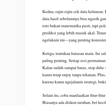
Kedua, rajin-rajin cek data keluaran
data hasil sebelumnya bisa ngasih g
toto bukan matematika pasti, tapi pol
prediksi yang lebih masuk akal. Tenang
ngelakuin ini—yang penting konsiste
Ketiga, tentukan batasan main. Ini sa
paling penting. Setiap sesi permaina
Kalau sudah sampai batas, stop dulu. 
kamu tetap enjoy tanpa tekanan. Plus
karena kamu ngejalanin strategi, buk
Selain itu, coba manfaatkan fitur-fit
Biasanya ada diskon taruhan, bet keci