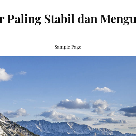
r Paling Stabil dan Men
Sample Page