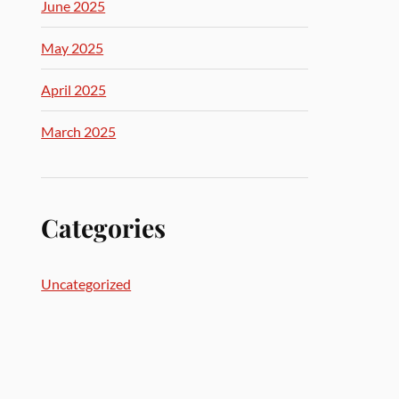
June 2025
May 2025
April 2025
March 2025
Categories
Uncategorized