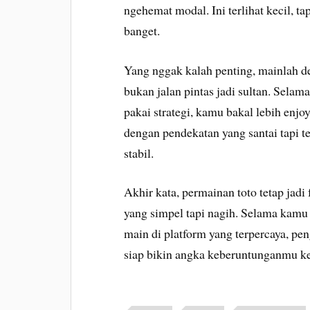
ngehemat modal. Ini terlihat kecil, ta
banget.
Yang nggak kalah penting, mainlah de
bukan jalan pintas jadi sultan. Selam
pakai strategi, kamu bakal lebih en
dengan pendekatan yang santai tapi t
stabil.
Akhir kata, permainan toto tetap jadi
yang simpel tapi nagih. Selama kamu n
main di platform yang terpercaya, p
siap bikin angka keberuntunganmu ker