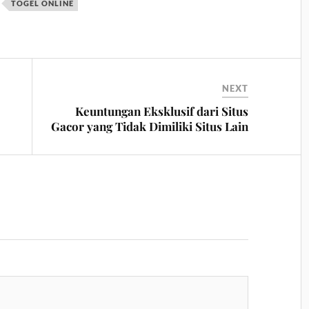
TOGEL ONLINE
NEXT
Keuntungan Eksklusif dari Situs
Gacor yang Tidak Dimiliki Situs Lain