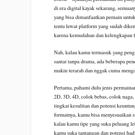
di era digital kayak sekarang, semua
yang bisa dimanfaatkan pemain untu
tentu lewat platform yang sudah dike
karena kemudahan dan kelengkapan fi
Nah, kalau kamu termasuk yang pengin 
santai tanpa drama, ada beberapa pe
makin terarah dan nggak cuma menga
Pertama, pahami dulu jenis permainan
2D, 3D, 4D, colok bebas, colok naga,
tingkat kesulitan dan potensi keunt
formatnya, kamu bisa menyesuaikan st
kalau kamu tipe yang suka peluang leb
kamu suka tantangan dan potensi hadi