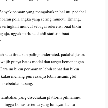
. Banyak pemain yang mengabaikan hal ini, padahal
ambaran pola angka yang sering muncul. Emang,
a seringkali muncul sebagai referensi buat bikin
 aja, nggak perlu jadi ahli statistik buat
n.
lah satu tindakan paling underrated, padahal justru
n wajib punya batas modal dan target kemenangan.
Cara ini bikin permainan lebih sehat dan bikin
, kalau menang pun rasanya lebih meaningful
an kebetulan doang.
ur tambahan yang disediakan platform pilihanmu.
l, hingga bonus tertentu yang lumayan bantu