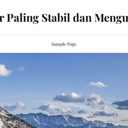
r Paling Stabil dan Men
Sample Page