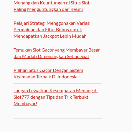
Menang dan Keuntungan di Situs Slot
Paling Menguntungkan dan Resmi
Pelajari Strategi Menggunakan Variasi
Permainan dan Fitur Bonus untuk
Mendapatkan Jackpot Lebih Mudah
Temukan Slot Gacor yang Membayar Besar
dan Mudah Dimenangkan Setiap Saat
Pilihan Situs Gacor Dengan Sistem
Keamanan Terbaik Di Indonesia
Jangan Lewatkan Kesempatan Menang di
Slot777 dengan Tips dan Trik Terbukti
Membayar!