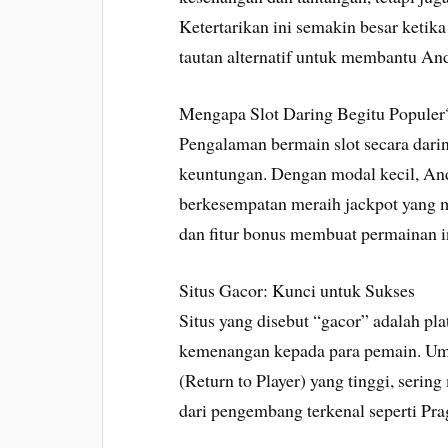
Ketertarikan ini semakin besar keti
tautan alternatif untuk membantu A
Mengapa Slot Daring Begitu Populer
Pengalaman bermain slot secara dari
keuntungan. Dengan modal kecil, An
berkesempatan meraih jackpot yang m
dan fitur bonus membuat permainan 
Situs Gacor: Kunci untuk Sukses
Situs yang disebut “gacor” adalah pl
kemenangan kepada para pemain. Umum
(Return to Player) yang tinggi, ser
dari pengembang terkenal seperti Pra