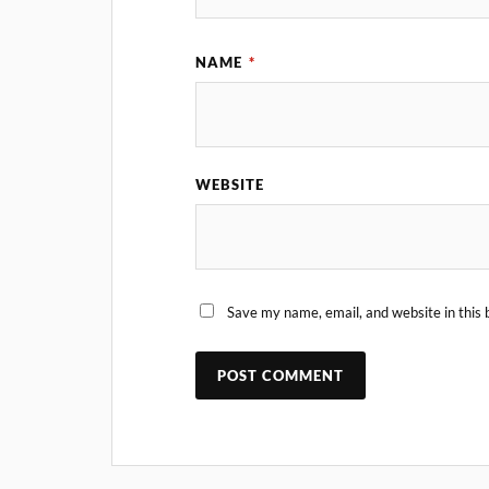
NAME
*
WEBSITE
Save my name, email, and website in this 