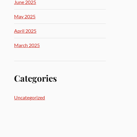
June 2025
May 2025
April 2025
March 2025
Categories
Uncategorized