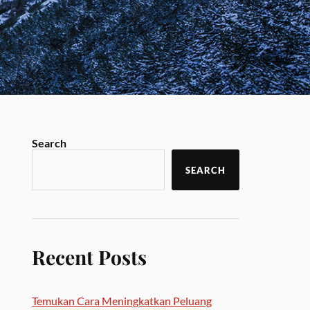
Search
SEARCH
Recent Posts
Temukan Cara Meningkatkan Peluang