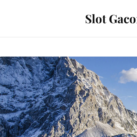
Slot Gaco