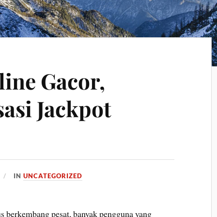
line Gacor,
asi Jackpot
IN
UNCATEGORIZED
rus berkembang pesat, banyak pengguna yang