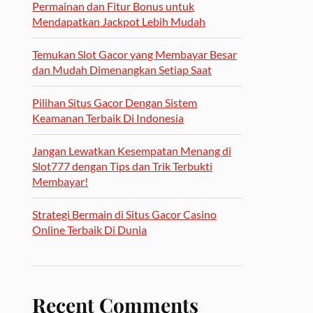
Permainan dan Fitur Bonus untuk
Mendapatkan Jackpot Lebih Mudah
Temukan Slot Gacor yang Membayar Besar
dan Mudah Dimenangkan Setiap Saat
Pilihan Situs Gacor Dengan Sistem
Keamanan Terbaik Di Indonesia
Jangan Lewatkan Kesempatan Menang di
Slot777 dengan Tips dan Trik Terbukti
Membayar!
Strategi Bermain di Situs Gacor Casino
Online Terbaik Di Dunia
Recent Comments