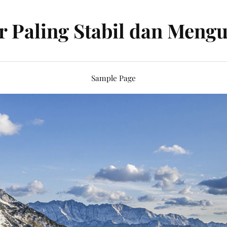
r Paling Stabil dan Men
Sample Page