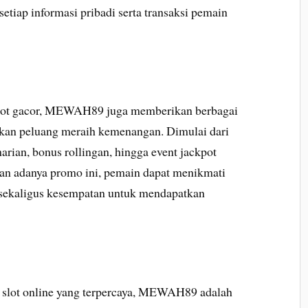
etiap informasi pribadi serta transaksi pemain
slot gacor, MEWAH89 juga memberikan berbagai
kan peluang meraih kemenangan. Dimulai dari
arian, bonus rollingan, hingga event jackpot
an adanya promo ini, pemain dapat menikmati
 sekaligus kesempatan untuk mendapatkan
s slot online yang terpercaya, MEWAH89 adalah