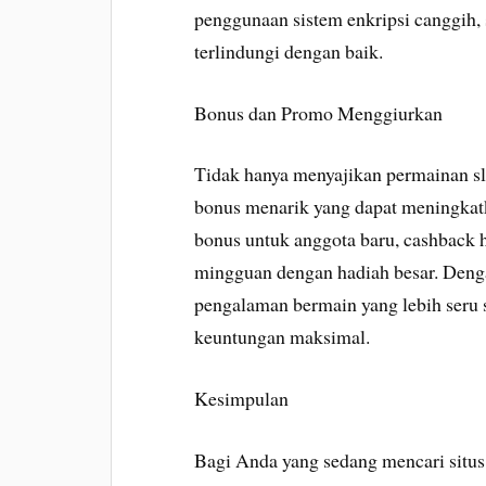
penggunaan sistem enkripsi canggih, s
terlindungi dengan baik.
Bonus dan Promo Menggiurkan
Tidak hanya menyajikan permainan 
bonus menarik yang dapat meningkat
bonus untuk anggota baru, cashback h
mingguan dengan hadiah besar. Deng
pengalaman bermain yang lebih seru
keuntungan maksimal.
Kesimpulan
Bagi Anda yang sedang mencari situ