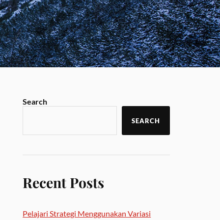
Search
SEARCH
Recent Posts
Pelajari Strategi Menggunakan Variasi