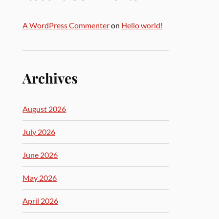
A WordPress Commenter
on
Hello world!
Archives
August 2026
July 2026
June 2026
May 2026
April 2026