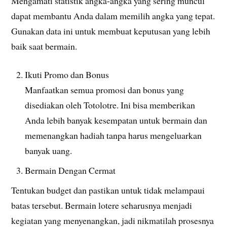
Mengamati statistik angka-angka yang sering muncul
dapat membantu Anda dalam memilih angka yang tepat.
Gunakan data ini untuk membuat keputusan yang lebih
baik saat bermain.
Ikuti Promo dan Bonus
Manfaatkan semua promosi dan bonus yang
disediakan oleh Totolotre. Ini bisa memberikan
Anda lebih banyak kesempatan untuk bermain dan
memenangkan hadiah tanpa harus mengeluarkan
banyak uang.
Bermain Dengan Cermat
Tentukan budget dan pastikan untuk tidak melampaui
batas tersebut. Bermain lotere seharusnya menjadi
kegiatan yang menyenangkan, jadi nikmatilah prosesnya