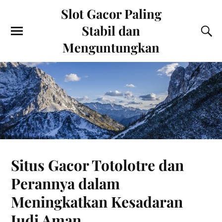
Slot Gacor Paling
Stabil dan
Menguntungkan
Situs Gacor Totolotre dan
Perannya dalam
Meningkatkan Kesadaran
Judi Aman