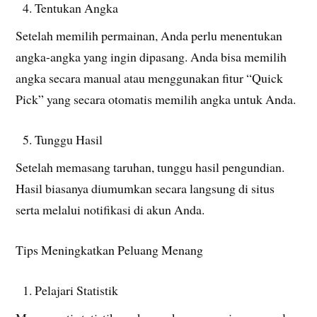
Tentukan Angka
Setelah memilih permainan, Anda perlu menentukan
angka-angka yang ingin dipasang. Anda bisa memilih
angka secara manual atau menggunakan fitur “Quick
Pick” yang secara otomatis memilih angka untuk Anda.
Tunggu Hasil
Setelah memasang taruhan, tunggu hasil pengundian.
Hasil biasanya diumumkan secara langsung di situs
serta melalui notifikasi di akun Anda.
Tips Meningkatkan Peluang Menang
Pelajari Statistik