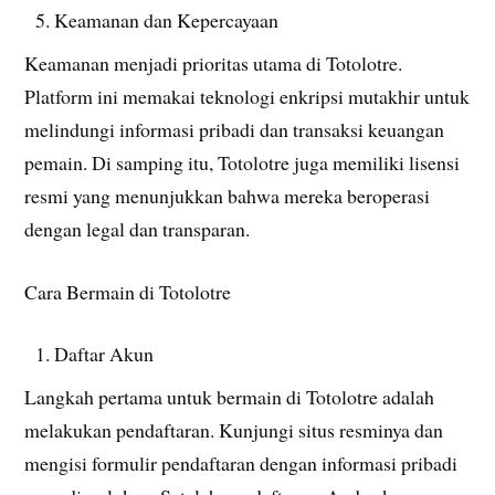
Keamanan dan Kepercayaan
Keamanan menjadi prioritas utama di Totolotre.
Platform ini memakai teknologi enkripsi mutakhir untuk
melindungi informasi pribadi dan transaksi keuangan
pemain. Di samping itu, Totolotre juga memiliki lisensi
resmi yang menunjukkan bahwa mereka beroperasi
dengan legal dan transparan.
Cara Bermain di Totolotre
Daftar Akun
Langkah pertama untuk bermain di Totolotre adalah
melakukan pendaftaran. Kunjungi situs resminya dan
mengisi formulir pendaftaran dengan informasi pribadi