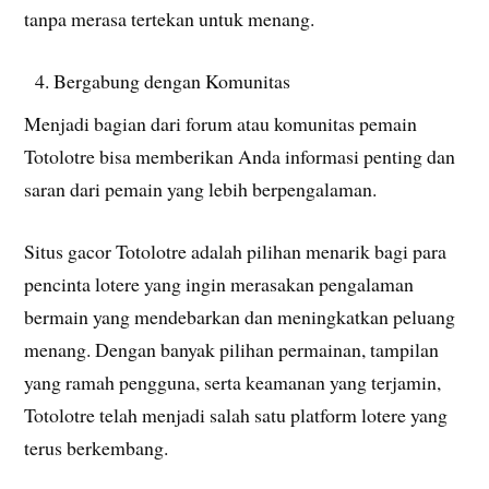
tanpa merasa tertekan untuk menang.
Bergabung dengan Komunitas
Menjadi bagian dari forum atau komunitas pemain
Totolotre bisa memberikan Anda informasi penting dan
saran dari pemain yang lebih berpengalaman.
Situs gacor Totolotre adalah pilihan menarik bagi para
pencinta lotere yang ingin merasakan pengalaman
bermain yang mendebarkan dan meningkatkan peluang
menang. Dengan banyak pilihan permainan, tampilan
yang ramah pengguna, serta keamanan yang terjamin,
Totolotre telah menjadi salah satu platform lotere yang
terus berkembang.