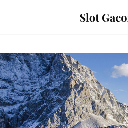
Slot Gaco