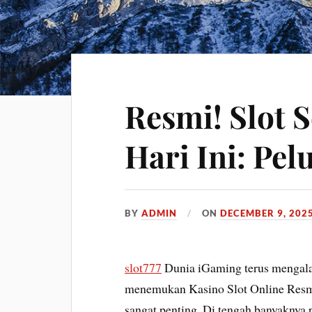
Resmi! Slot 
Hari Ini: Pe
BY
ADMIN
ON
DECEMBER 9, 202
slot777
Dunia iGaming terus mengala
menemukan Kasino Slot Online Resm
sangat penting. Di tengah banyaknya 