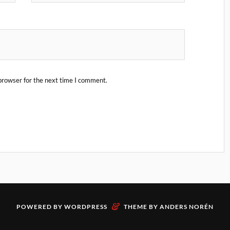
browser for the next time I comment.
&
POWERED BY
WORDPRESS
THEME BY
ANDERS NORÉN