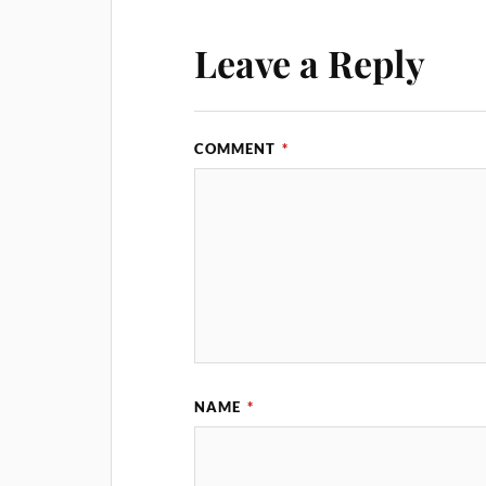
Leave a Reply
COMMENT
*
NAME
*