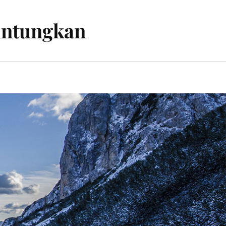
guntungkan