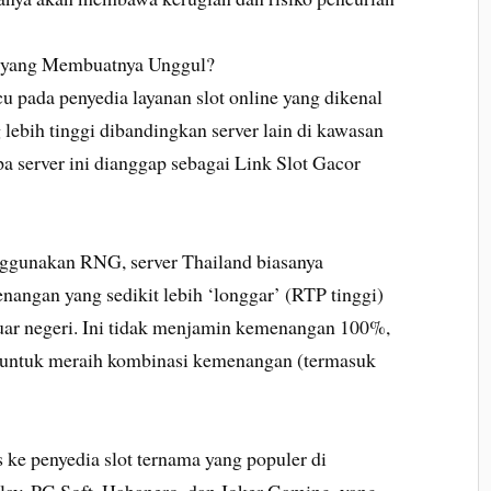
a yang Membuatnya Unggul?
cu pada penyedia layanan slot online yang dikenal
 lebih tinggi dibandingkan server lain di kawasan
a server ini dianggap sebagai Link Slot Gacor
ggunakan RNG, server Thailand biasanya
nangan yang sedikit lebih ‘longgar’ (RTP tinggi)
uar negeri. Ini tidak menjamin kemenangan 100%,
n untuk meraih kombinasi kemenangan (termasuk
 ke penyedia slot ternama yang populer di