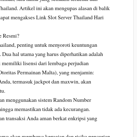
hailand. Artikel ini akan mengupas alasan di balik
 dapat mengakses Link Slot Server Thailand Hari
e Resmi?
ailand, penting untuk menyoroti keuntungan
. Dua hal utama yang harus diperhatikan adalah
memiliki lisensi dari lembaga perjudian
Otoritas Permainan Malta), yang menjamin:
nda, termasuk jackpot dan maxwin, akan
tu.
inan menggunakan sistem Random Number
ehingga memastikan tidak ada kecurangan.
dan transaksi Anda aman berkat enkripsi yang
hanya akan membawa kerugian dan risiko pencurian