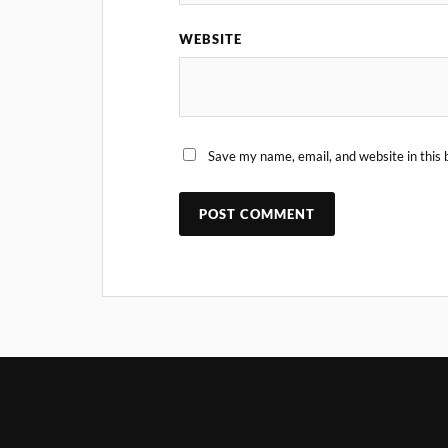
WEBSITE
Save my name, email, and website in this 