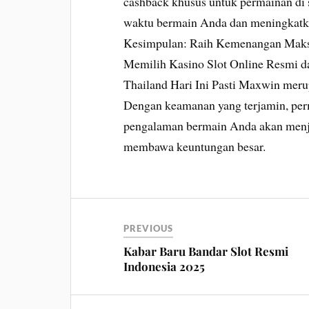
cashback khusus untuk permainan di 
waktu bermain Anda dan meningkat
Kesimpulan: Raih Kemenangan Mak
Memilih Kasino Slot Online Resmi d
Thailand Hari Ini Pasti Maxwin merup
Dengan keamanan yang terjamin, perm
pengalaman bermain Anda akan menj
membawa keuntungan besar.
PREVIOUS
Kabar Baru Bandar Slot Resmi
Indonesia 2025